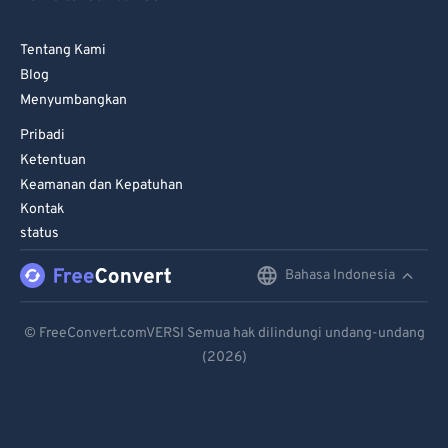
Tentang Kami
Blog
Menyumbangkan
Pribadi
Ketentuan
Keamanan dan Kepatuhan
Kontak
status
Bahasa Indonesia
English
Deutsch
© FreeConvert.comVERSI Semua hak dilindungi undang-undang
(2026)
Español
Français
Português