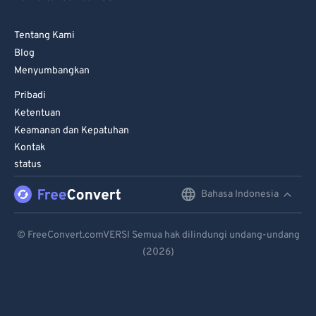
Tentang Kami
Blog
Menyumbangkan
Pribadi
Ketentuan
Keamanan dan Kepatuhan
Kontak
status
Bahasa Indonesia
English
Deutsch
© FreeConvert.comVERSI Semua hak dilindungi undang-undang
(2026)
Español
Français
Português