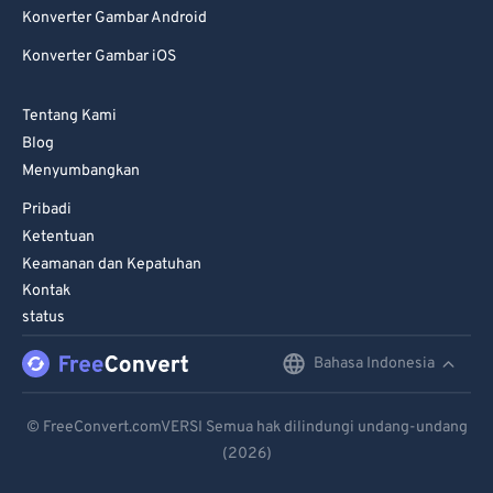
Konverter Gambar Android
Konverter Gambar iOS
Tentang Kami
Blog
Menyumbangkan
Pribadi
Ketentuan
Keamanan dan Kepatuhan
Kontak
status
Bahasa Indonesia
English
Deutsch
© FreeConvert.comVERSI Semua hak dilindungi undang-undang
(2026)
Español