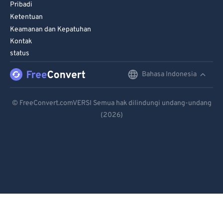
98
98
Pribadi
Ketentuan
99
99
Keamanan dan Kepatuhan
Kontak
status
Bahasa Indonesia
English
Deutsch
© FreeConvert.comVERSI Semua hak dilindungi undang-undang
(2026)
Español
Français
Português
Italiano
Dutch
日本語