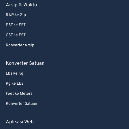
Arsip & Waktu
72
72
73
73
RAR ke Zip
74
74
PST ke EST
75
75
CST ke EST
76
76
Konverter Arsip
77
77
Konverter Satuan
78
78
Lbs ke Kg
79
79
80
80
Kg ke Lbs
81
81
Feet ke Meters
82
82
Konverter Satuan
83
83
Aplikasi Web
84
84