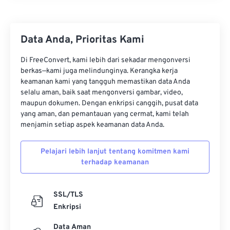
19
19
19
19
19
19
19
19
20
20
20
20
20
20
20
20
Data Anda, Prioritas Kami
21
21
21
21
21
21
21
21
22
22
22
22
22
22
22
22
Di FreeConvert, kami lebih dari sekadar mengonversi
berkas—kami juga melindunginya. Kerangka kerja
23
23
23
23
23
23
23
23
keamanan kami yang tangguh memastikan data Anda
24
24
24
24
24
24
selalu aman, baik saat mengonversi gambar, video,
maupun dokumen. Dengan enkripsi canggih, pusat data
25
25
25
25
25
25
yang aman, dan pemantauan yang cermat, kami telah
menjamin setiap aspek keamanan data Anda.
26
26
26
26
26
26
27
27
27
27
27
27
Pelajari lebih lanjut tentang komitmen kami
28
28
28
28
28
28
terhadap keamanan
29
29
29
29
29
29
SSL/TLS
30
30
30
30
30
30
Enkripsi
31
31
31
31
31
31
Data Aman