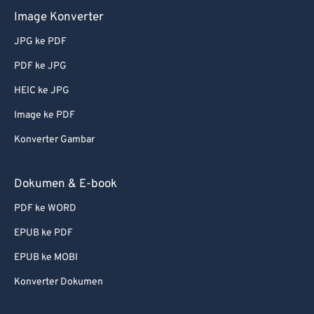
Image Konverter
59
59
59
59
59
59
60
60
JPG ke PDF
61
61
PDF ke JPG
62
62
HEIC ke JPG
63
63
Image ke PDF
64
64
Konverter Gambar
65
65
Dokumen & E-book
66
66
67
67
PDF ke WORD
68
68
EPUB ke PDF
69
69
EPUB ke MOBI
70
70
Konverter Dokumen
71
71