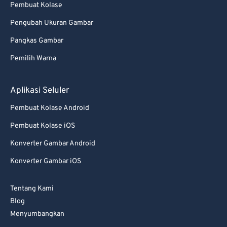
Pembuat Kolase
85
85
Pengubah Ukuran Gambar
86
86
87
87
Pangkas Gambar
88
88
Pemilih Warna
89
89
Aplikasi Seluler
90
90
Pembuat Kolase Android
91
91
Pembuat Kolase iOS
92
92
Konverter Gambar Android
93
93
94
94
Konverter Gambar iOS
95
95
Tentang Kami
96
96
Blog
97
97
Menyumbangkan