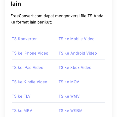
lain
FreeConvert.com dapat mengonversi file TS Anda
ke format lain berikut:
TS Konverter
TS ke Mobile Video
00
00
00
00
00
00
00
00
TS ke iPhone Video
TS ke Android Video
00
00
00
00
00
00
00
00
TS ke iPad Video
TS ke Xbox Video
01
01
01
01
01
01
01
01
TS ke Kindle Video
TS ke MOV
02
02
02
02
02
02
02
02
03
03
03
03
03
03
03
03
TS ke FLV
TS ke WMV
04
04
04
04
04
04
04
04
TS ke MKV
TS ke WEBM
05
05
05
05
05
05
05
05