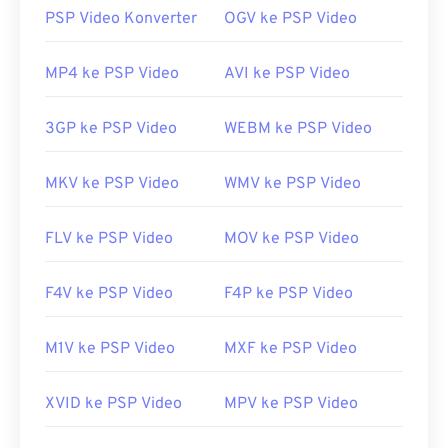
Microsoft lainnya,
DVR-MS
.
PSP Video Konverter
OGV ke PSP Video
Bagaimana cara membuka berkas
WTV?
MP4 ke PSP Video
AVI ke PSP Video
Perlu diketahui bahwa Microsoft tidak lagi
3GP ke PSP Video
WEBM ke PSP Video
mendukung WTV. Meskipun demikian, sebaiknya
gunakan
Windows Media Player
untuk membuka
MKV ke PSP Video
WMV ke PSP Video
berkas WTV. Jika hak cipta melindungi konten,
maka konten tersebut hanya dapat diputar di PC
Windows yang digunakan untuk merekamnya. Jika
FLV ke PSP Video
MOV ke PSP Video
hak cipta tidak melindungi konten, maka konten
tersebut dapat diputar di platform lain.
F4V ke PSP Video
F4P ke PSP Video
Pemutar lain yang dapat membuka berkas WTV
antara lain
VLC Media Player
,
Cyberlink
M1V ke PSP Video
MXF ke PSP Video
PowerDirector
,
Cyberlink PowerDVD
, dan
Cyberlink PowerProducer
. Untuk informasi lebih
XVID ke PSP Video
MPV ke PSP Video
lanjut, baca
artikel
ini di situs web Microsoft.