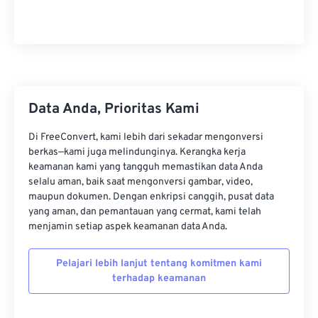
22
22
22
22
22
22
22
22
23
23
23
23
23
23
23
23
24
24
24
24
24
24
25
25
25
25
25
25
26
26
26
26
26
26
Data Anda, Prioritas Kami
27
27
27
27
27
27
Di FreeConvert, kami lebih dari sekadar mengonversi
28
28
28
28
28
28
berkas—kami juga melindunginya. Kerangka kerja
keamanan kami yang tangguh memastikan data Anda
29
29
29
29
29
29
selalu aman, baik saat mengonversi gambar, video,
30
30
30
30
30
30
maupun dokumen. Dengan enkripsi canggih, pusat data
yang aman, dan pemantauan yang cermat, kami telah
31
31
31
31
31
31
menjamin setiap aspek keamanan data Anda.
32
32
32
32
32
32
Pelajari lebih lanjut tentang komitmen kami
33
33
33
33
33
33
terhadap keamanan
34
34
34
34
34
34
35
35
35
35
35
35