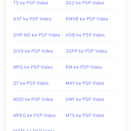
Dikembangkan oleh:
Microsoft
TS ke PSP Video
3G2 ke PSP Video
Rilis awal:
2008
ASF ke PSP Video
RMVB ke PSP Video
Tautan yang berguna:
https://en.wikipedia.org/wiki/WTV_(Acara_TV_Rekama
DVR-MS ke PSP Video
VOB ke PSP Video
https://docs.microsoft.com/en-us/versi-
sebelumnya/windows/desktop/windows-media-
DIVX ke PSP Video
3GPP ke PSP Video
center-sdk/bb188788(v=msdn.10)
MPG ke PSP Video
RM ke PSP Video
QT ke PSP Video
M4V ke PSP Video
MOD ke PSP Video
SWF ke PSP Video
MPEG ke PSP Video
MTS ke PSP Video