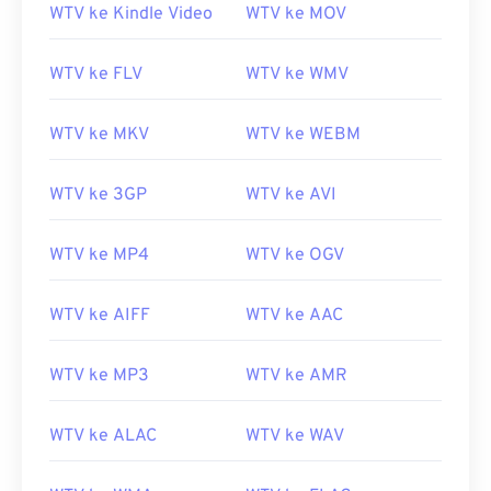
WTV ke Kindle Video
WTV ke MOV
00
00
00
00
00
00
00
00
WTV ke FLV
WTV ke WMV
WTV ke MKV
WTV ke WEBM
00
00
00
00
00
00
00
00
WTV ke 3GP
WTV ke AVI
01
01
01
01
01
01
01
01
02
02
02
02
02
02
02
02
WTV ke MP4
WTV ke OGV
03
03
03
03
03
03
03
03
04
04
04
04
04
04
04
04
WTV ke AIFF
WTV ke AAC
05
05
05
05
05
05
05
05
WTV ke MP3
WTV ke AMR
06
06
06
06
06
06
06
06
07
07
07
07
07
07
07
07
WTV ke ALAC
WTV ke WAV
08
08
08
08
08
08
08
08