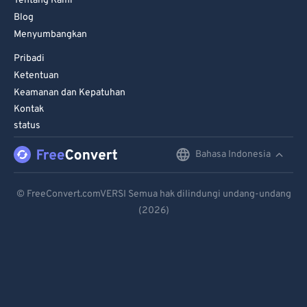
Tentang Kami
Blog
Menyumbangkan
Pribadi
Ketentuan
Keamanan dan Kepatuhan
Kontak
status
Bahasa Indonesia
English
Deutsch
© FreeConvert.comVERSI Semua hak dilindungi undang-undang
(2026)
Español
Français
Português
Italiano