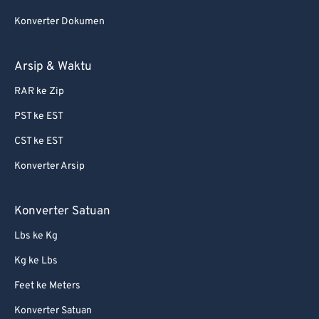
75
75
Konverter Dokumen
76
76
77
77
Arsip & Waktu
78
78
RAR ke Zip
79
79
PST ke EST
80
80
CST ke EST
81
81
Konverter Arsip
82
82
83
83
Konverter Satuan
84
84
Lbs ke Kg
85
85
Kg ke Lbs
86
86
Feet ke Meters
87
87
Konverter Satuan