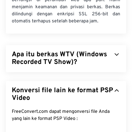
berfungsi di peramban web apa pun. Kami
menjamin keamanan dan privasi berkas. Berkas
dilindungi dengan enkripsi SSL 256-bit dan
otomatis terhapus setelah beberapa jam.
Apa itu berkas WTV (Windows
Recorded TV Show)?
Microsoft merancang Windows Recorded TV Show
(WTV) untuk menyimpan rekaman TV yang direkam
Konversi file lain ke format PSP
dengan produk Microsoft. WTV adalah wadah
multimedia yang mengompresi video dengan
Video
MPEG-2
dan
MPEG-4
, serta audio dengan
MPEG-1
Layer II
atau
Dolby Digital AC-3
. WTV mendukung
FreeConvert.com dapat mengonversi file Anda
metadata dan
manajemen hak digital (DRM)
. Pada
yang lain ke format PSP Video :
tahun 2008, WTV menggantikan format milik