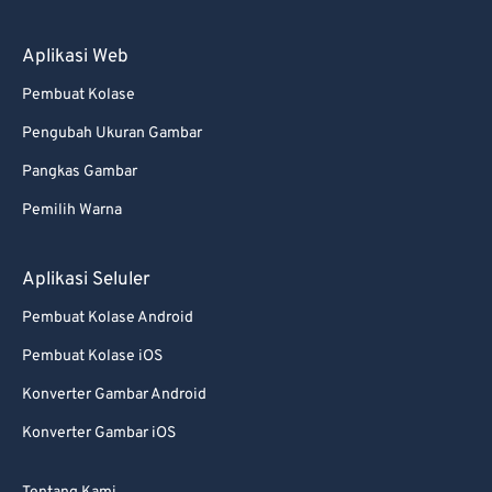
88
88
89
89
Aplikasi Web
90
90
Pembuat Kolase
91
91
Pengubah Ukuran Gambar
92
92
Pangkas Gambar
93
93
Pemilih Warna
94
94
95
95
Aplikasi Seluler
96
96
Pembuat Kolase Android
97
97
Pembuat Kolase iOS
98
98
Konverter Gambar Android
99
99
Konverter Gambar iOS