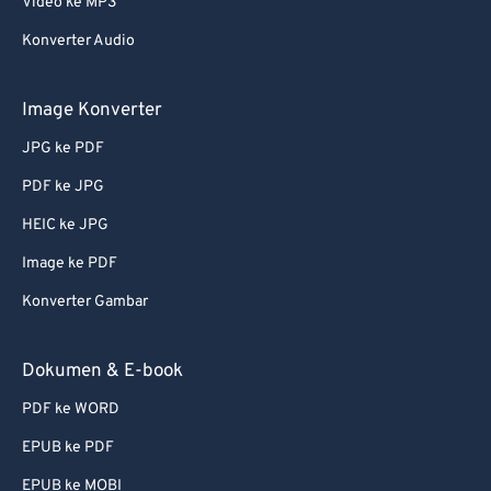
Video ke MP3
62
62
Konverter Audio
63
63
64
64
Image Konverter
65
65
JPG ke PDF
66
66
PDF ke JPG
67
67
HEIC ke JPG
68
68
Image ke PDF
69
69
Konverter Gambar
70
70
71
71
Dokumen & E-book
72
72
PDF ke WORD
73
73
EPUB ke PDF
74
74
EPUB ke MOBI