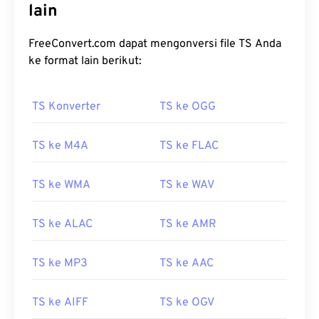
lain
FreeConvert.com dapat mengonversi file TS Anda
ke format lain berikut:
TS Konverter
TS ke OGG
00
00
00
00
00
00
00
00
TS ke M4A
TS ke FLAC
00
00
00
00
00
00
00
00
TS ke WMA
TS ke WAV
01
01
01
01
01
01
01
01
TS ke ALAC
TS ke AMR
02
02
02
02
02
02
02
02
03
03
03
03
03
03
03
03
TS ke MP3
TS ke AAC
04
04
04
04
04
04
04
04
TS ke AIFF
TS ke OGV
05
05
05
05
05
05
05
05