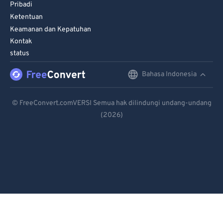
98
98
Pribadi
Ketentuan
99
99
Keamanan dan Kepatuhan
Kontak
status
Bahasa Indonesia
English
Deutsch
© FreeConvert.comVERSI Semua hak dilindungi undang-undang
(2026)
Español
Français
Português
Italiano
Dutch
日本語