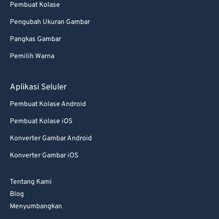
Pembuat Kolase
85
85
Pengubah Ukuran Gambar
86
86
87
87
Pangkas Gambar
88
88
Pemilih Warna
89
89
Aplikasi Seluler
90
90
Pembuat Kolase Android
91
91
Pembuat Kolase iOS
92
92
Konverter Gambar Android
93
93
94
94
Konverter Gambar iOS
95
95
Tentang Kami
96
96
Blog
97
97
Menyumbangkan