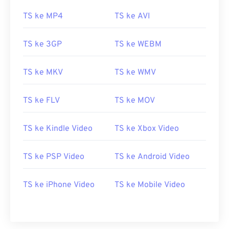
06
06
06
06
06
06
06
06
TS ke MP4
TS ke AVI
07
07
07
07
07
07
07
07
08
08
08
08
08
08
08
08
TS ke 3GP
TS ke WEBM
09
09
09
09
09
09
09
09
TS ke MKV
TS ke WMV
10
10
10
10
10
10
10
10
11
11
11
11
11
11
11
11
TS ke FLV
TS ke MOV
12
12
12
12
12
12
12
12
TS ke Kindle Video
TS ke Xbox Video
13
13
13
13
13
13
13
13
14
14
14
14
14
14
14
14
TS ke PSP Video
TS ke Android Video
15
15
15
15
15
15
15
15
16
16
16
16
16
16
16
16
TS ke iPhone Video
TS ke Mobile Video
17
17
17
17
17
17
17
17
18
18
18
18
18
18
18
18