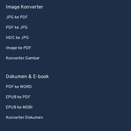
Image Konverter
59
59
59
59
59
59
60
60
JPG ke PDF
61
61
PDF ke JPG
62
62
HEIC ke JPG
63
63
Image ke PDF
64
64
Konverter Gambar
65
65
Dokumen & E-book
66
66
67
67
PDF ke WORD
68
68
EPUB ke PDF
69
69
EPUB ke MOBI
70
70
Konverter Dokumen
71
71