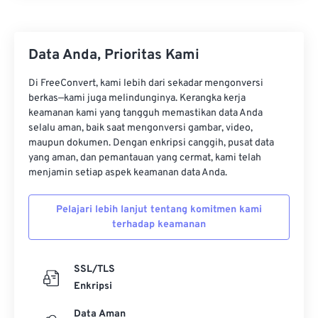
19
19
19
19
19
19
19
19
20
20
20
20
20
20
20
20
Data Anda, Prioritas Kami
21
21
21
21
21
21
21
21
22
22
22
22
22
22
22
22
Di FreeConvert, kami lebih dari sekadar mengonversi
berkas—kami juga melindunginya. Kerangka kerja
23
23
23
23
23
23
23
23
keamanan kami yang tangguh memastikan data Anda
24
24
24
24
24
24
selalu aman, baik saat mengonversi gambar, video,
maupun dokumen. Dengan enkripsi canggih, pusat data
25
25
25
25
25
25
yang aman, dan pemantauan yang cermat, kami telah
menjamin setiap aspek keamanan data Anda.
26
26
26
26
26
26
27
27
27
27
27
27
Pelajari lebih lanjut tentang komitmen kami
28
28
28
28
28
28
terhadap keamanan
29
29
29
29
29
29
SSL/TLS
30
30
30
30
30
30
Enkripsi
31
31
31
31
31
31
Data Aman