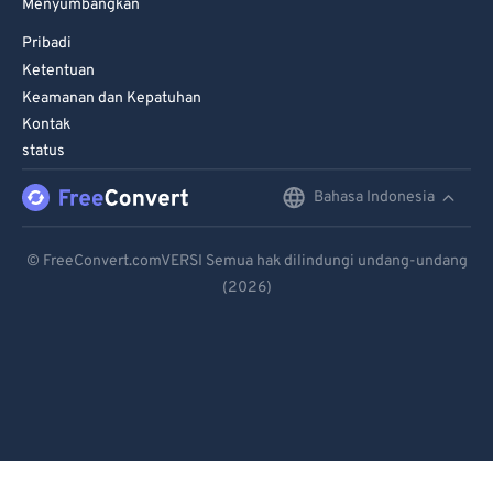
Menyumbangkan
Pribadi
Ketentuan
Keamanan dan Kepatuhan
Kontak
status
Bahasa Indonesia
English
Deutsch
© FreeConvert.comVERSI Semua hak dilindungi undang-undang
(2026)
Español
Français
Português
Italiano
Dutch