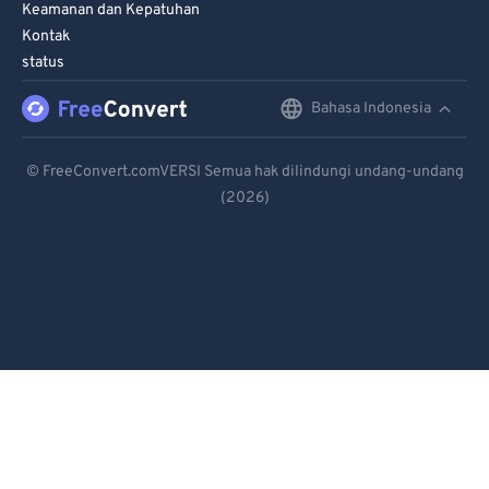
Keamanan dan Kepatuhan
Kontak
status
Bahasa Indonesia
English
Deutsch
© FreeConvert.comVERSI Semua hak dilindungi undang-undang
(2026)
Español
Français
Português
Italiano
Dutch
日本語
简体中文