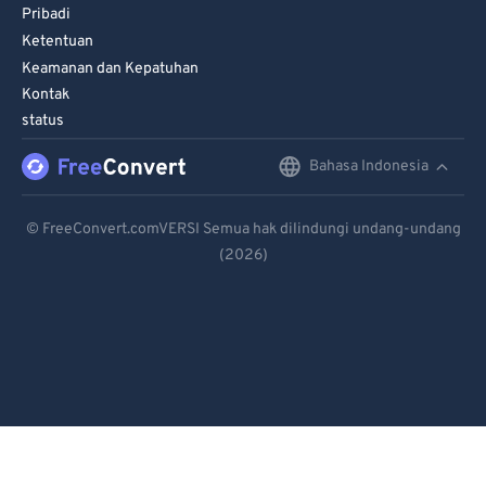
Pribadi
Ketentuan
Keamanan dan Kepatuhan
Kontak
status
Bahasa Indonesia
English
Deutsch
© FreeConvert.comVERSI Semua hak dilindungi undang-undang
(2026)
Español
Français
Português
Italiano
Dutch
日本語