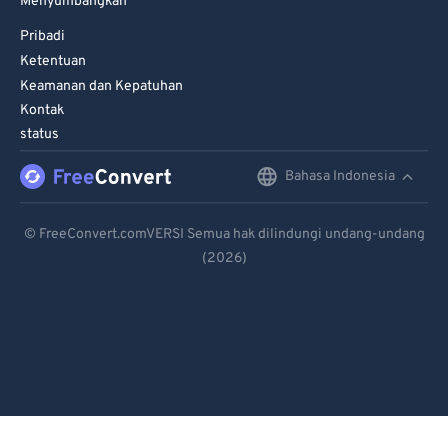
Menyumbangkan
Pribadi
Ketentuan
Keamanan dan Kepatuhan
Kontak
status
Bahasa Indonesia
English
Deutsch
© FreeConvert.comVERSI Semua hak dilindungi undang-undang
(2026)
Español
Français
Português
Italiano
Dutch