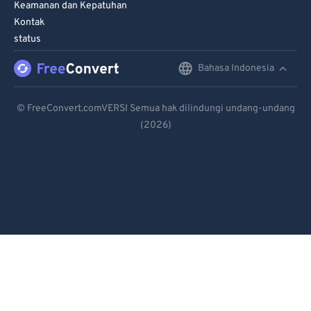
Keamanan dan Kepatuhan
Kontak
status
Bahasa Indonesia
English
Deutsch
© FreeConvert.comVERSI Semua hak dilindungi undang-undang
(2026)
Español
Français
Português
Italiano
Dutch
日本語
简体中文