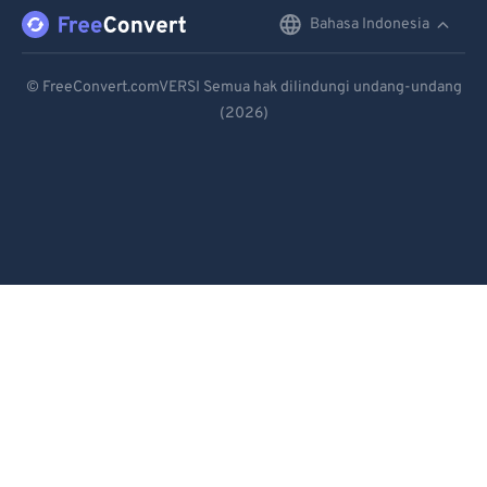
Bahasa Indonesia
English
Deutsch
© FreeConvert.comVERSI Semua hak dilindungi undang-undang
(2026)
Español
Français
Português
Italiano
Dutch
日本語
简体中文
繁體中文
한국어