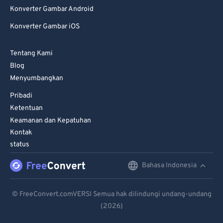
Konverter Gambar Android
Konverter Gambar iOS
Tentang Kami
Blog
Menyumbangkan
Pribadi
Ketentuan
Keamanan dan Kepatuhan
Kontak
status
Bahasa Indonesia
English
Deutsch
© FreeConvert.comVERSI Semua hak dilindungi undang-undang
(2026)
Español