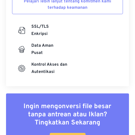
Pelajari lebih lanjut tentang komitmen kami
terhadap keamanan
SSL/TLS
Enkripsi
Data Aman
Pusat
Kontrol Akses dan
Autentikasi
Ingin mengonversi file besar
tanpa antrean atau Iklan?
Tingkatkan Sekarang