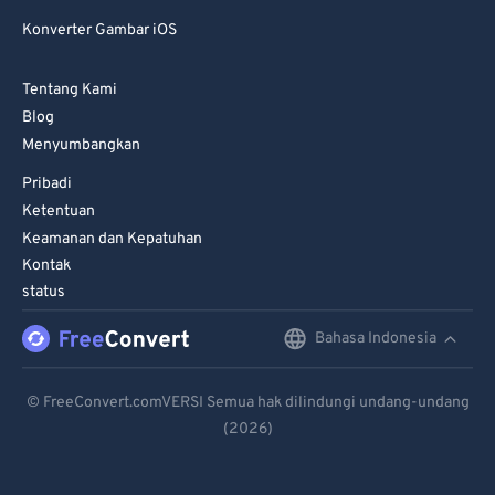
Konverter Gambar iOS
Tentang Kami
Blog
Menyumbangkan
Pribadi
Ketentuan
Keamanan dan Kepatuhan
Kontak
status
Bahasa Indonesia
English
Deutsch
© FreeConvert.comVERSI Semua hak dilindungi undang-undang
(2026)
Español
Français