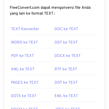
transparansi, sehingga cocok untuk digunakan
dalam ikon atau desain grafis. PNG juga
FreeConvert.com dapat mengonversi file Anda
mendukung animasi dengan transparansi yang
yang lain ke format TEXT :
lebih baik (coba konversi
GIF ke APNG
kami).
Keuntungan menggunakan PNG antara lain: Selain
TEXT Konverter
DOC ke TEXT
itu, PNG adalah
format terbuka
yang menggunakan
kompresi lossless
.
WORD ke TEXT
ODT ke TEXT
Bagaimana cara membuka berkas
PNG?
PDF ke TEXT
DOCX ke TEXT
Umumnya, berkas PNG akan terbuka di penampil
XML ke TEXT
RTF ke TEXT
gambar bawaan sistem operasi Anda. Berkas PNG
juga mudah dilihat di semua peramban web. Jika
Anda kesulitan membuka berkas PNG, gunakan
PAGES ke TEXT
DOT ke TEXT
konverter
PNG ke JPG
,
PNG ke WebP
, atau
PNG
ke BMP
kami.
DOTX ke TEXT
EML ke TEXT