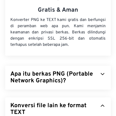
Gratis & Aman
Konverter PNG ke TEXT kami gratis dan berfungsi
di peramban web apa pun. Kami menjamin
keamanan dan privasi berkas. Berkas dilindungi
dengan enkripsi SSL 256-bit dan otomatis
terhapus setelah beberapa jam.
Apa itu berkas PNG (Portable
Network Graphics)?
Portable Network Graphics (PNG) adalah jenis
berkas
berbasis raster
yang mengompresi gambar
Konversi file lain ke format
untuk portabilitas. Gambar PNG dapat memiliki
warna
TEXT
RGB
atau
RGBA
dan mendukung