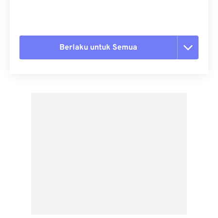
Berlaku untuk Semua
Setel ulang semua opsi
Terapkan dari Preset
Simpan sebagai Preset