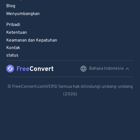
Blog
Menyumbangkan
Pribadi
Ketentuan
Keamanan dan Kepatuhan
Kontak
status
Bahasa Indonesia
English
Deutsch
© FreeConvert.comVERSI Semua hak dilindungi undang-undang
(2026)
Español
Français
Português
Italiano