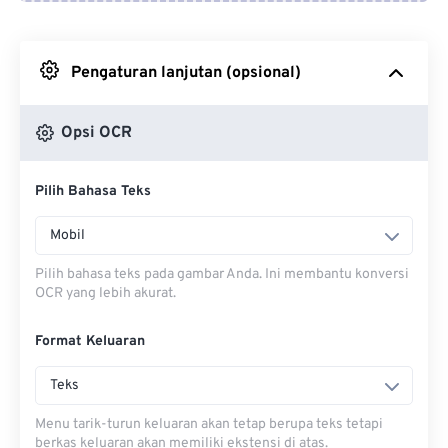
Dari Google Drive
Pengaturan lanjutan (opsional)
Dari OneDrive
Opsi OCR
Dari Url
Pilih Bahasa Teks
Mobil
Pilih bahasa teks pada gambar Anda. Ini membantu konversi
OCR yang lebih akurat.
Format Keluaran
Teks
Menu tarik-turun keluaran akan tetap berupa teks tetapi
berkas keluaran akan memiliki ekstensi di atas.