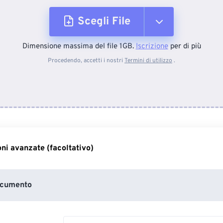
Scegli File
Dimensione massima del file 1GB.
Iscrizione
per di più
Dal dispositivo
Procedendo, accetti i nostri
Termini di utilizzo
.
Da Dropbox
Da Google Drive
ni avanzate (facoltativo)
Da OneDrive
ocumento
Dall'URL