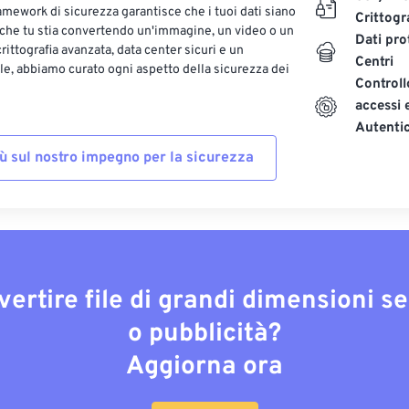
ramework di sicurezza garantisce che i tuoi dati siano
Crittogr
 che tu stia convertendo un'immagine, un video o un
Dati pro
ittografia avanzata, data center sicuri e un
Centri
le, abbiamo curato ogni aspetto della sicurezza dei
Controll
accessi 
Autenti
iù sul nostro impegno per la sicurezza
vertire file di grandi dimensioni s
o pubblicità?
Aggiorna ora