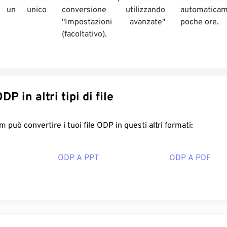
i un unico
conversione utilizzando
automatic
"Impostazioni avanzate"
poche ore.
(facoltativo).
onverti ODP in altri tipi di file
FreeConvert.com può convertire i tuoi file ODP in questi altri formati:
ODP A PPT
ODP A PDF