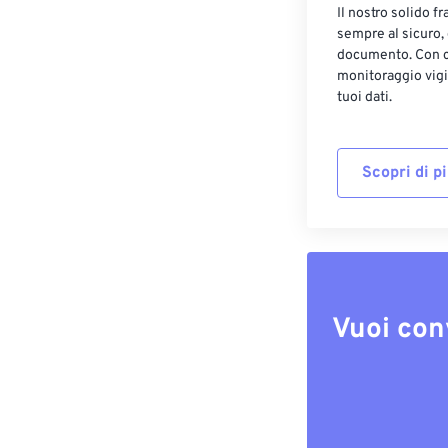
Il nostro solido f
sempre al sicuro,
documento. Con cr
monitoraggio vigi
tuoi dati.
Scopri di p
Vuoi con