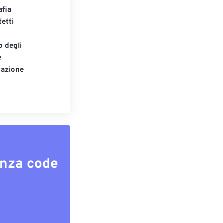
afia
tetti
o degli
e
cazione
enza code