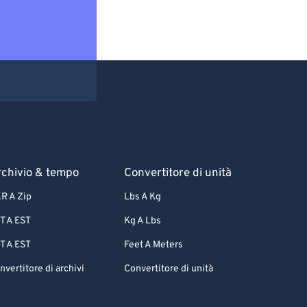
chivio & tempo
Convertitore di unità
R A Zip
Lbs A Kg
T A EST
Kg A Lbs
T A EST
Feet A Meters
nvertitore di archivi
Convertitore di unità