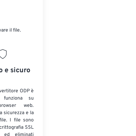
are il file.
o e sicuro
nvertitore ODP è
e funziona su
 browser web.
a sicurezza e la
ile. I file sono
crittografia SSL
 ed eliminati