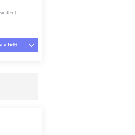
aratteri).
a a tutti
te le opzioni
reimpostazione
redefinito