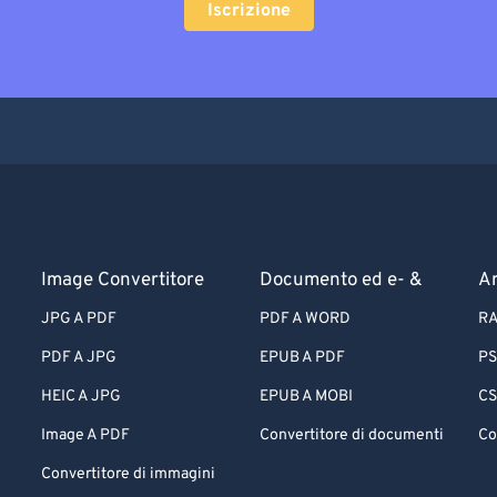
Iscrizione
Image Convertitore
Documento ed e- &
Ar
JPG A PDF
PDF A WORD
RA
PDF A JPG
EPUB A PDF
PS
HEIC A JPG
EPUB A MOBI
CS
Image A PDF
Convertitore di documenti
Co
Convertitore di immagini