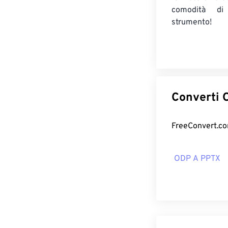
comodità d
strumento!
C
ODP A PPTX