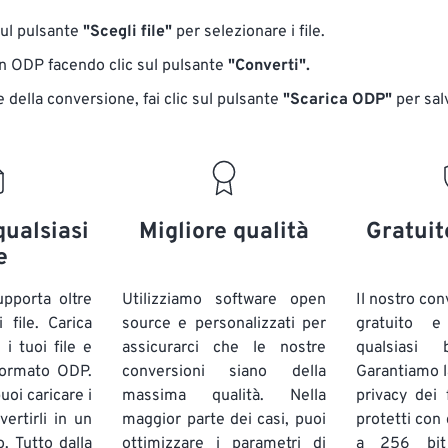
sul pulsante
"Scegli file"
per selezionare i file.
in ODP facendo clic sul pulsante
"Converti".
 della conversione, fai clic sul pulsante
"Scarica ODP"
per salv
qualsiasi
Migliore qualità
Gratuit
e
pporta oltre
Utilizziamo software open
Il nostro co
 file. Carica
source e personalizzati per
gratuito 
i tuoi file e
assicurarci che le nostre
qualsiasi
 formato ODP.
conversioni siano della
Garantiamo l
puoi caricare i
massima qualità. Nella
privacy dei f
ertirli in un
maggior parte dei casi, puoi
protetti con 
. Tutto dalla
ottimizzare i parametri di
a 256 bit