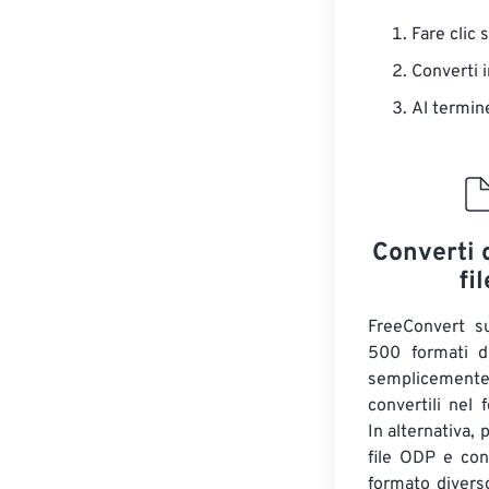
Fare clic 
Converti 
Al termine
Converti 
fil
FreeConvert su
500 formati di
semplicemente 
convertili nel
In alternativa, 
file ODP e conv
formato diverso