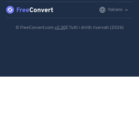
Italiano
English
Deutsch
© FreeConvert.com
v2.30
E Tutti i diritti riservati (2026)
Español
Français
Português
Italiano
Dutch
日本語
简体中文
繁體中文
한국어