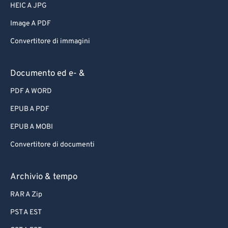
HEIC A JPG
Image A PDF
Convertitore di immagini
Documento ed e- &
PDF A WORD
EPUB A PDF
EPUB A MOBI
Convertitore di documenti
Archivio & tempo
RAR A Zip
PST A EST