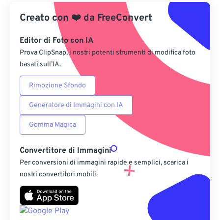
Creato con
❤️
Da Google Drive
da
FreeConvert
Editor di Foto con IA
Da OneDrive
Prova ClipSnap, i nostri potenti strumenti di modifica foto
basati sull’IA.
Dall'URL
Rimozione Sfondo
Generatore di Immagini con IA
Gomma Magica
Convertitore di Immagini
Per conversioni di immagini rapide e semplici, scarica i
nostri convertitori mobili.