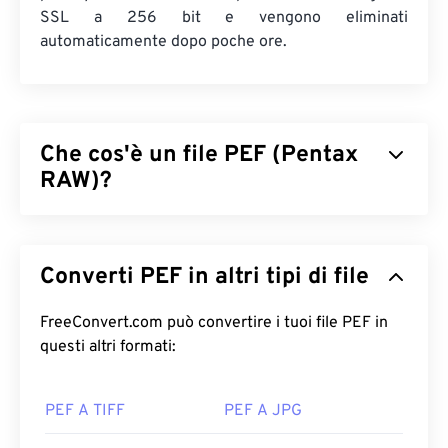
SSL a 256 bit e vengono eliminati
automaticamente dopo poche ore.
Che cos'è un file PEF (Pentax
RAW)?
Pentax Electronic File (PEF) è un formato di file
immagine RAW prodotto dalle
fotocamere digitali
Converti PEF in altri tipi di file
Pentax
, che memorizza un'immagine non
modificata e non compressa. Il vantaggio di
lavorare con un'immagine RAW è che fornisce
FreeConvert.com può convertire i tuoi file PEF in
immagini di alta qualità, la possibilità di recuperare
questi altri formati:
informazioni, facilità di correzione e molti altri
vantaggi
e
benefici
.
PEF A TIFF
PEF A JPG
Come aprire un file PEF?