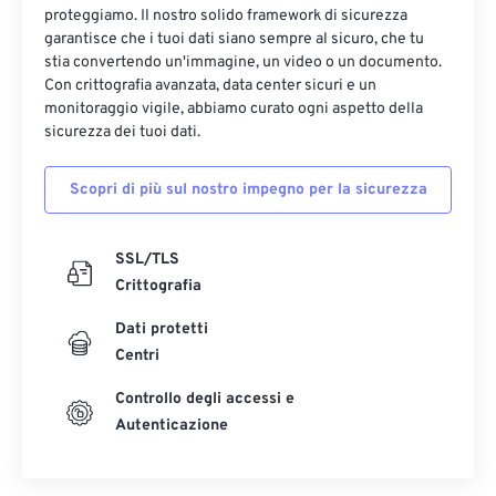
(
da PEF a PNG
).
proteggiamo. Il nostro solido framework di sicurezza
garantisce che i tuoi dati siano sempre al sicuro, che tu
Sviluppato da:
Ricoh Imaging Company, LTD.
stia convertendo un'immagine, un video o un documento.
Versione iniziale:
maggio 2006
Con crittografia avanzata, data center sicuri e un
monitoraggio vigile, abbiamo curato ogni aspetto della
sicurezza dei tuoi dati.
Scopri di più sul nostro impegno per la sicurezza
SSL/TLS
Crittografia
Dati protetti
Centri
Controllo degli accessi e
Autenticazione