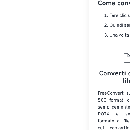
Come conv
Fare clic 
Quindi sel
Una volta
Converti 
fil
FreeConvert su
500 formati di
semplicemente
POTX e sel
formato di fil
cui convertirl