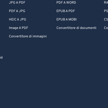
JPG A PDF
PDF A WORD
RA
PDF A JPG
EPUB A PDF
PS
HEIC A JPG
EPUB A MOBI
CS
Image A PDF
Convertitore di documenti
Co
Convertitore di immagini
id