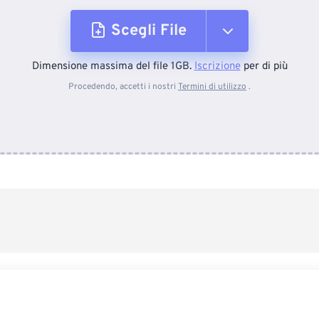
Scegli File
Dimensione massima del file 1GB.
Iscrizione
per di più
Dal dispositivo
Procedendo, accetti i nostri
Termini di utilizzo
.
Da Dropbox
Da Google Drive
Da OneDrive
Dall'URL