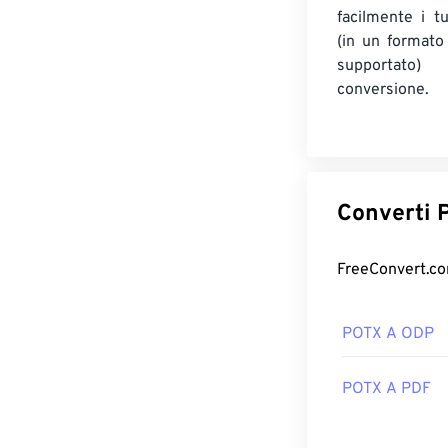
facilmente i t
(in un format
supportato
conversione.
C
POTX A ODP
POTX A PDF