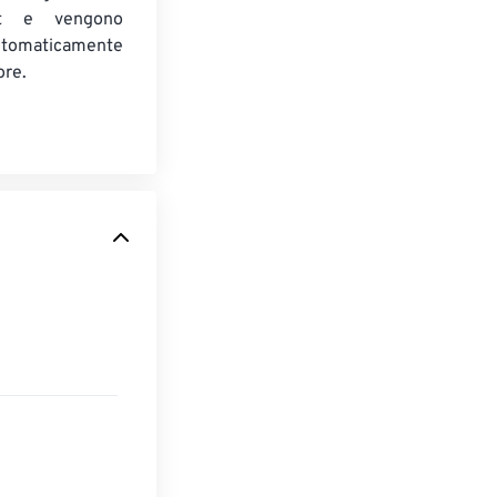
t e vengono
utomaticamente
ore.