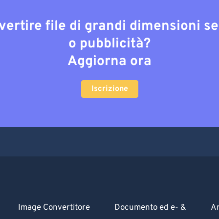
vertire file di grandi dimensioni s
o pubblicità?
Aggiorna ora
Iscrizione
Image Convertitore
Documento ed e- &
Ar