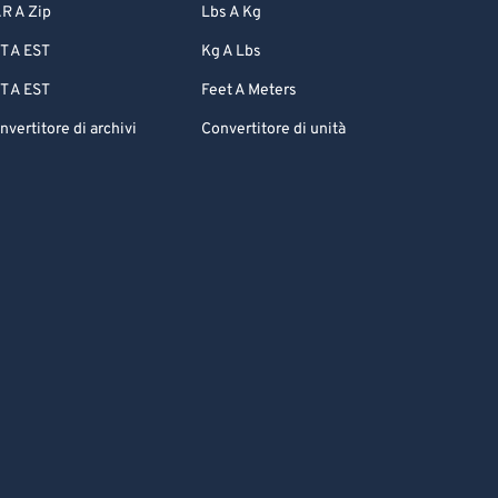
R A Zip
Lbs A Kg
T A EST
Kg A Lbs
T A EST
Feet A Meters
nvertitore di archivi
Convertitore di unità