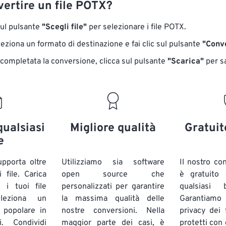
ertire un file POTX?
sul pulsante
"Scegli file"
per selezionare i file POTX.
eziona un formato di destinazione e fai clic sul pulsante
"Conve
 completata la conversione, clicca sul pulsante
"Scarica"
​​per s
qualsiasi
Migliore qualità
Gratuit
e
pporta oltre
Utilizziamo sia software
Il nostro co
 file. Carica
open source che
è gratuito
 i tuoi file
personalizzati per garantire
qualsiasi
eziona un
la massima qualità delle
Garantiam
e popolare in
nostre conversioni. Nella
privacy dei f
i. Condividi
maggior parte dei casi, è
protetti con 