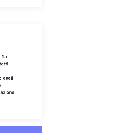
S
afia
tetti
o degli
e
cazione