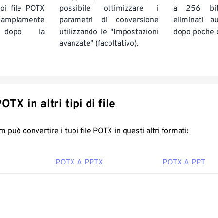
uoi file POTX
possibile ottimizzare i
a 256 bi
o ampiamente
parametri di conversione
eliminati a
) dopo la
utilizzando le "Impostazioni
dopo poche 
avanzate" (facoltativo).
onverti POTX in altri tipi di file
FreeConvert.com può convertire i tuoi file POTX in questi altri formati:
POTX A PPTX
POTX A PPT