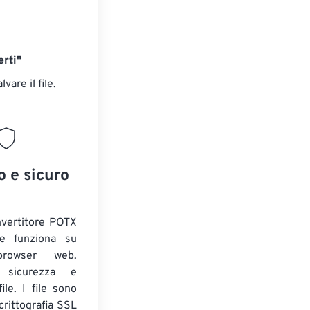
rti"
alvare il file.
o e sicuro
nvertitore POTX
 e funziona su
 browser web.
o sicurezza e
ile. I file sono
crittografia SSL