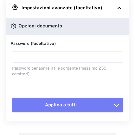
Impostazioni avanzate (facoltativo)
Da Google Drive
Opzioni documento
Da OneDrive
Password (facoltativa)
Dall'URL
Password per aprire il file sorgente (massimo 255
caratteri).
Applica a tutti
Reimposta tutte le opzioni
Applica da preimpostazione