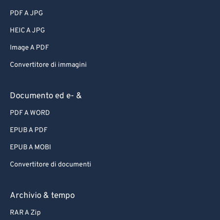
PDF A JPG
HEIC A JPG
Image A PDF
Convertitore di immagini
Documento ed e- &
PDF A WORD
EPUB A PDF
EPUB A MOBI
Convertitore di documenti
Archivio & tempo
RAR A Zip