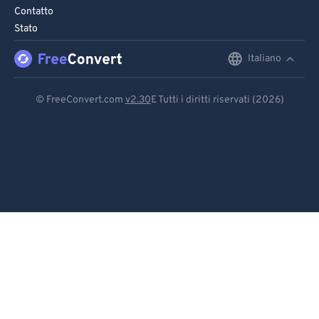
Contatto
Stato
Italiano
English
Deutsch
© FreeConvert.com
v2.30
E Tutti i diritti riservati (2026)
Español
Français
Português
Italiano
Dutch
日本語
简体中文