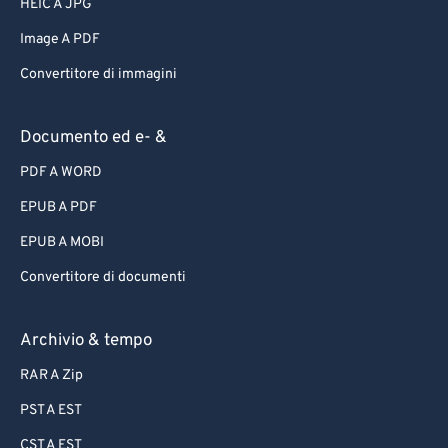
HEIC A JPG
Image A PDF
Convertitore di immagini
Documento ed e- &
PDF A WORD
EPUB A PDF
EPUB A MOBI
Convertitore di documenti
Archivio & tempo
RAR A Zip
PST A EST
CST A EST