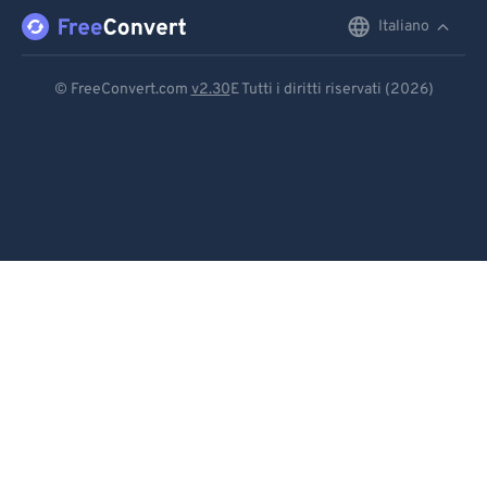
Italiano
English
Deutsch
© FreeConvert.com
v2.30
E Tutti i diritti riservati (2026)
Español
Français
Português
Italiano
Dutch
日本語
简体中文
繁體中文
한국어