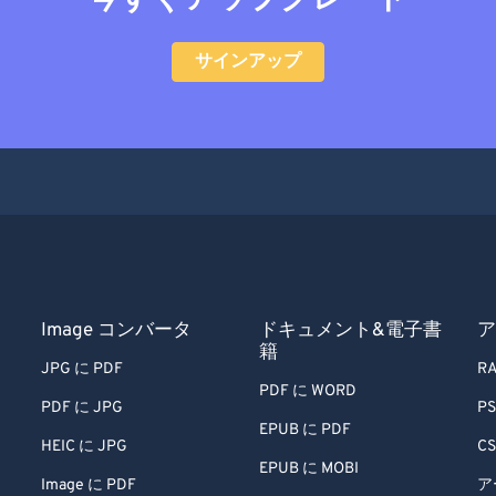
今すぐアップグレード
サインアップ
Image コンバータ
ドキュメント&電子書
ア
籍
JPG に PDF
RA
PDF に WORD
PDF に JPG
PS
EPUB に PDF
HEIC に JPG
CS
EPUB に MOBI
Image に PDF
ア