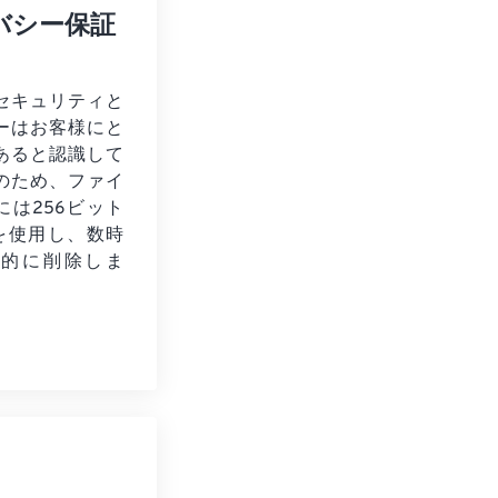
バシー保証
セキュリティと
ーはお客様にと
あると認識して
のため、ファイ
には256ビット
化を使用し、数時
動的に削除しま