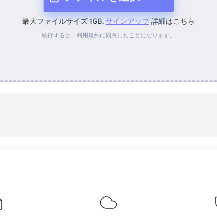
最大ファイルサイズ 1GB.
サインアップ
詳細はこちら
デバイスから
続行すると、
利用規約
に同意したことになります。
Dropboxから
Googleドライブから
OneDriveから
URLから