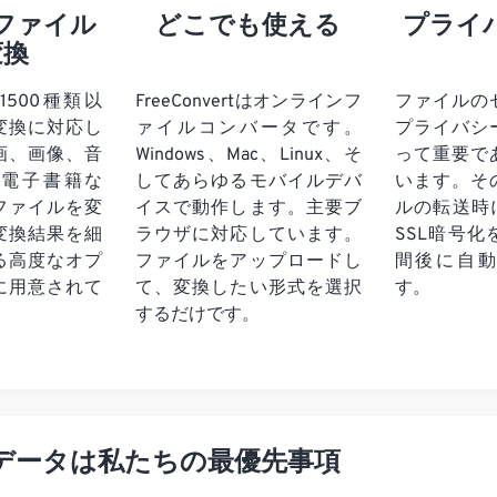
ファイル
どこでも使える
プライ
変換
tは1500種類以
FreeConvertはオンラインフ
ファイルの
変換に対応し
ァイルコンバータです。
プライバシ
画、画像、音
Windows、Mac、Linux、そ
って重要で
電子書籍な
してあらゆるモバイルデバ
います。そ
ファイルを変
イスで動作します。主要ブ
ルの転送時
変換結果を細
ラウザに対応しています。
SSL暗号
る高度なオプ
ファイルをアップロードし
間後に自
に用意されて
て、変換したい形式を選択
す。
するだけです。
データは私たちの最優先事項