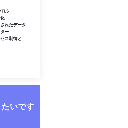
/TLS
号化
護されたデータ
ンター
クセス制御と
証
したいです