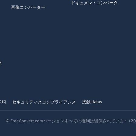
ドキュメントコンバータ
画像コンバーター
d
接触
status
条項
セキュリティとコンプライアンス
© FreeConvert.comバージョンすべての権利は留保されています (20