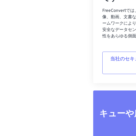
FreeConve
像、動画、文書
ームワークによ
安全なデータセ
性をあらゆる側
当社のセキ
キューや