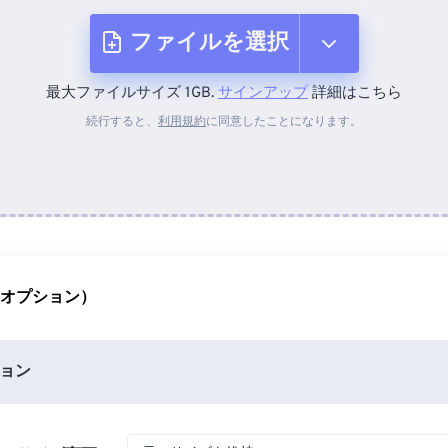
ファイルを選択
最大ファイルサイズ 1GB.
サインアップ
詳細はこちら
デバイスから
続行すると、
利用規約
に同意したことになります。
Dropboxから
Googleドライブから
（オプション）
OneDriveから
ョン
URLから