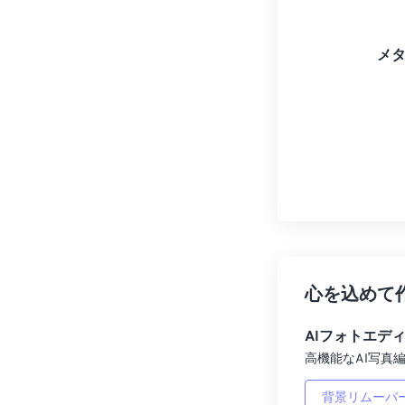
メ
心を込めて
AIフォトエデ
高機能なAI写真編
背景リムーバ