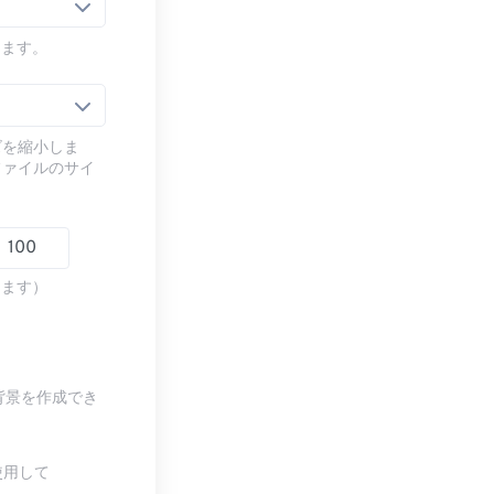
します。
ズを縮小しま
ファイルのサイ
します）
背景を作成でき
使用して