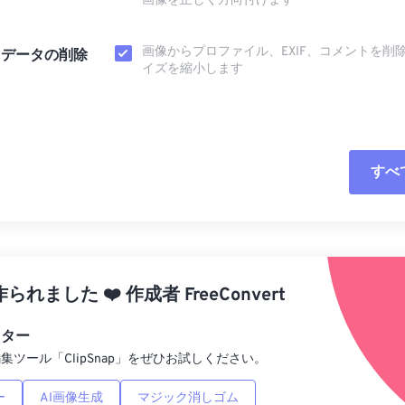
画像を正しく方向付けます
画像からプロファイル、EXIF、コメントを削
タデータの削除
イズを縮小します
すべ
すべてのオプシ
プリセットから
作られました
❤️
作成者
FreeConvert
プリセットとし
ィター
集ツール「ClipSnap」をぜひお試しください。
ー
AI画像生成
マジック消しゴム