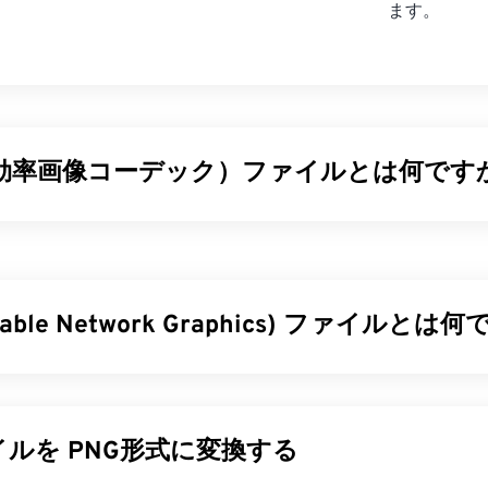
ます。
高効率画像コーデック）ファイルとは何です
ック（HEIC）は、Appleが2017年の
iOS 11
導入時に採用したH
の主な利点は、JPEG（JPG）よりも容量が少なく、画質も損な
EIFはどちらも
高効率ビデオコーディング（HEVC）
に基づいてい
rtable Network Graphics) ファイルとは
ファイルを開くにはどうすればいいですか?
e iOS
および関連アプリケーション、オペレーティングシステ
トワークグラフィックス（PNG）は、画像を圧縮して持ち運
 High Sierra
、
Appleフォト
、
Apple Preview
など）でデフォ
の
ファイル形式です。PNG画像は
RGB
または
RGBA
カラーに対応
S
もHEICをサポートしています。Microsoft Windowsでは、
Zon
ため、アイコンやグラフィックデザインに最適です。PNGは
ルを PNG形式に変換する
Cを開きます。
ションもサポートしています（
GIFからAPNGへの変換を
お試し