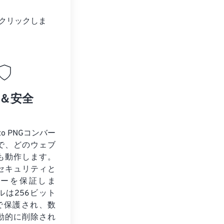
クリックしま
＆安全
to PNGコンバー
で、どのウェブ
も動作します。
セキュリティと
シーを保証しま
ルは256ビット
化で保護され、数
動的に削除され