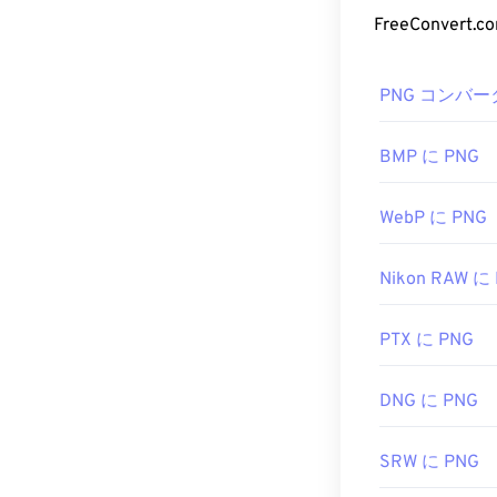
PNGを使用す
HEIC を開
FreeConve
す。
す。
開発元:
Moving 
PNG フ
PNG コンバー
初回リリース:
2
通常、PNGフ
また、PNGフ
BMP に PNG
のに問題があ
ターをご利用
WebP に PNG
Nikon RAW に
PNGファイル
です。PNGフ
加する際に注意
PTX に PNG
透明な背景を
DNG に PNG
開発者:
PNG De
SRW に PNG
初回リリース:
1