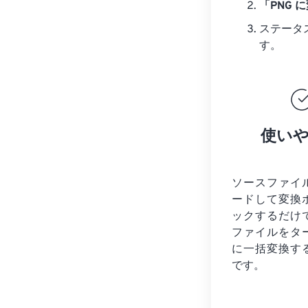
「PNG 
ステータ
す。
使い
ソースファイ
ードして変換
ックするだけ
ファイルを
タ
に一括変換す
です。