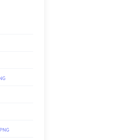
であることで
XnView MP
で
アで開きます。
ファイルを開く
MPへの
コンバー
PNG
ログラムが便利
ェブページに追
透明部分、特に
 PNG