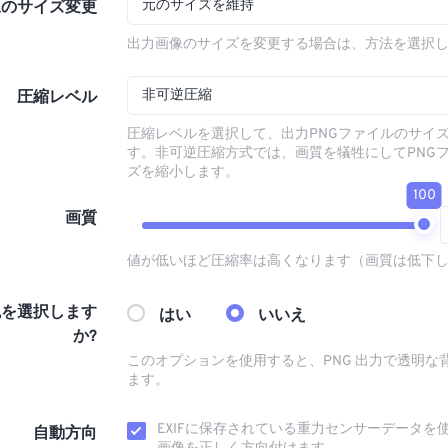
元のサイズを維持
像のサイズ変更
出力画像のサイズを変更する場合は、方法を選択
非可逆圧縮
圧縮レベル
圧縮レベルを選択して、出力PNGファイルのサイ
す。非可逆圧縮方式では、画質を犠牲にしてPNG
ズを縮小します。
100
画質
値が低いほど圧縮率は高くなります（画質は低下
色を選択します
はい
いいえ
か?
このオプションを使用すると、PNG 出力で透明な
ます。
EXIFに保存されている重力センサーデータを
自動方向