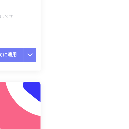
除してサ
てに適用
ョンをリセット
適用
て保存