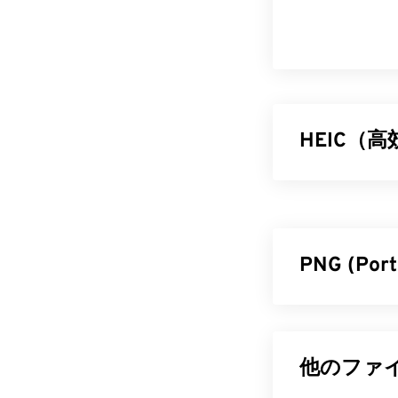
HEIC（
高効率画像コーデ
です。HEIC
す。HEICとH
PNG (Po
HEIC 
HEICは、
Appl
ポータブルネッ
iOS 11
、
macOS
スターベース
す。Android
O
ポートしている
他のファイ
Studio
でHEI
高いアニメー