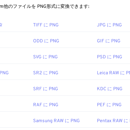
るメリットは、
ロスレス圧縮
を採用した
オープンフォーマット
くための最良の代替プログラムは、プラットフォーム間で動作する
rt.com他のファイルを PNG形式に変換できます:
Picture Experts Group (MPEG)
ァイルを開くにはどうすればいいですか?
タ
TIFF に PNG
JPG に PNG
013
ァイルはオペレーティングシステムのデフォルトの画像ビュー
ァイルはすべてのウェブブラウザで簡単に表示できます。PNG
ODD に PNG
GIF に PNG
る場合は、
PNGからJPG
、
PNGからWebP
、または
PNGからB
ください。
SVG に PNG
PSD に PNG
 PNG
SR2 に PNG
Leica RAW に 
を開いて編集するには、
GIMP
や
Adobe Photoshop
などの代替プ
ァイルは他のファイル形式よりも少しサイズが大きいため、ウ
が必要です。PNGファイルの興味深い機能の一つは、画像に
SRF に PNG
KDC に PNG
作成できることです。
RAF に PNG
PEF に PNG
velopment Group
Samsung RAW に PNG
Pentax RAW に
996年10月1日