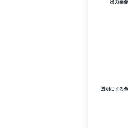
出力画
透明にする