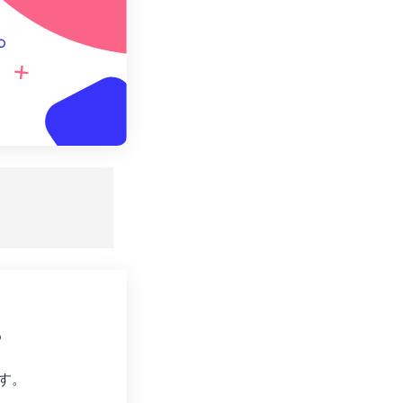
。
?
す。