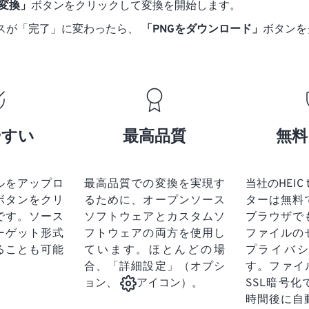
に変換」
ボタンをクリックして変換を開始します。
スが「完了」に変わったら、
「PNGをダウンロード」
ボタンを
やすい
最高品質
無料
ルをアップロ
最高品質での変換を実現す
当社のHEIC 
ボタンをクリ
るために、オープンソース
ターは無料
です。
ソース
ソフトウェアとカスタムソ
ブラウザで
ーゲット形式
フトウェアの両方を使用し
ファイルの
ることも可能
ています。ほとんどの場
プライバ
合、「詳細設定」（オプシ
す。ファイ
SSL暗号
ョン、
アイコン）。
時間後に自