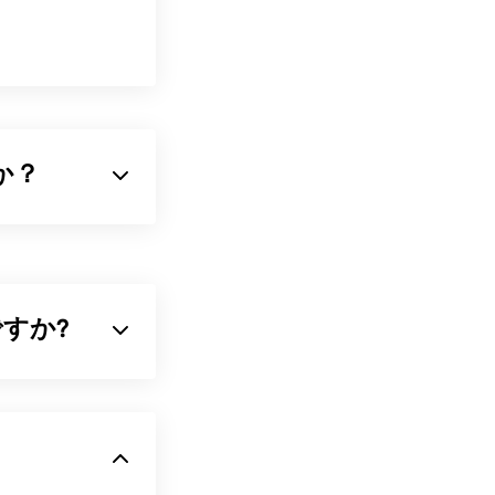
か？
EIFの派生規格
われないことで
ます。
何ですか?
ム（
macOS
、
びやすくする
ラ
ルトで開きま
し、透過性もサ
er Photo
、より透過性の
ください）。