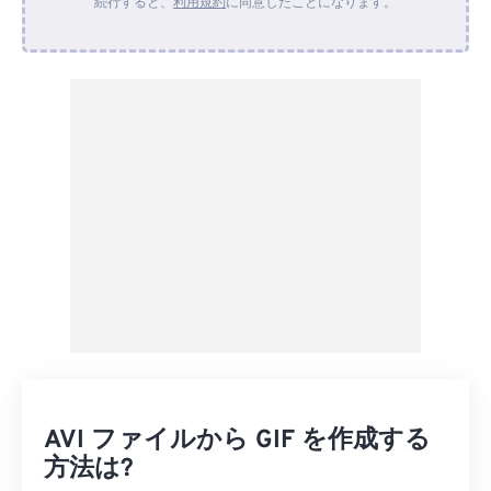
続行すると、
利用規約
に同意したことになります。
Dropboxから
Googleドライブから
OneDriveから
URLから
AVI ファイルから GIF を作成する
方法は?