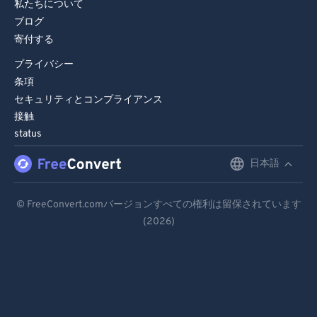
私たちについて
ブログ
寄付する
プライバシー
条項
セキュリティとコンプライアンス
接触
status
日本語
English
Deutsch
© FreeConvert.comバージョンすべての権利は留保されています
(2026)
Español
Français
Português
Italiano