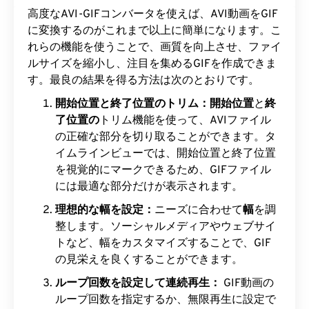
高度なAVI-GIFコンバータを使えば、AVI動画をGIF
に変換するのがこれまで以上に簡単になります。こ
れらの機能を使うことで、画質を向上させ、ファイ
ルサイズを縮小し、注目を集めるGIFを作成できま
す。最良の結果を得る方法は次のとおりです。
開始位置と終了位置のトリム：
開始位置
と
終
了位置の
トリム機能を使って、AVIファイル
の正確な部分を切り取ることができます。タ
イムラインビューでは、開始位置と終了位置
を視覚的にマークできるため、GIFファイル
には最適な部分だけが表示されます。
理想的な幅を設定：
ニーズに合わせて
幅
を調
整します。ソーシャルメディアやウェブサイ
トなど、幅をカスタマイズすることで、GIF
の見栄えを良くすることができます。
ループ回数を設定して連続再生：
GIF動画の
ループ回数を指定するか、無限再生に設定で