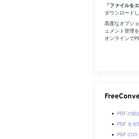
「ファイルを
ダウンロード
高度なオプシ
ュメント管理を実
オンラインでP
FreeCon
PDF の結
PDF を分
PDF の