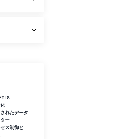
/TLS
号化
護されたデータ
ンター
クセス制御と
証