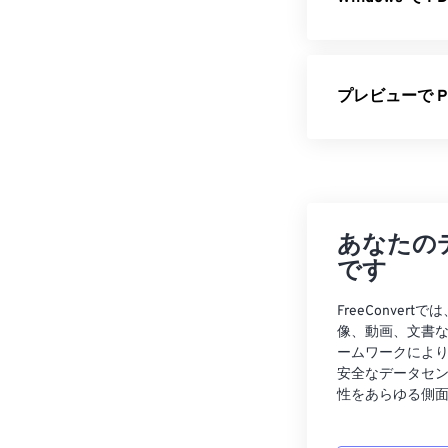
プレビューで 
あなたの
です
FreeConve
像、動画、文書
ームワークによ
安全なデータセ
性をあらゆる側