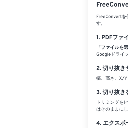
FreeC
FreeConv
す。
1. PDF
「ファイルを
Googleドラ
2. 切り抜
幅、高さ、X/
3. 切り抜
トリミングを1
はそのままに
4. エクス