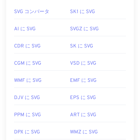
通常、PNGファイルはオペレーティングシステムの
画像形式ではないという点で独特です。SVGは、2
デフォルトの画像ビューアで開きます。また、PNG
SVG コンバータ
SK1 に SVG
次元ベクター画像を作成するための情報を提供する
ファイルはすべてのウェブブラウザで簡単に表示で
XMLベースの標準規格です。
きます。PNGファイルを開くのに問題がある場合
AI に SVG
SVGZ に SVG
は、
PNGからJPG
、
PNGからWebP
、または
PNG
SVG ファイルを開くにはどうすれ
からBMPへの
コンバーターをご利用ください。
ばいいですか?
CDR に SVG
SK に SVG
SVGファイルは、
Firefox
やMicrosoft
Edge
など、ほ
PNGファイルを開いて編集するには、
GIMP
や
CGM に SVG
VSD に SVG
とんどのウェブブラウザで簡単に開くことができま
Adobe Photoshop
などの代替プログラムが便利で
す。また、SVGはXMLファイルなので、
Windowsの
す。PNGファイルは他のファイル形式よりも少しサ
メモ帳
やmacOSの
Brackets
など、一般的なテキス
WMF に SVG
EMF に SVG
イズが大きいため、ウェブページに追加する際に注
トエディタでXML関連のテキストを表示できます。
意が必要です。PNGファイルの興味深い機能の一つ
DJV に SVG
EPS に SVG
は、画像に透明部分、特に透明な背景を作成できる
ことです。
SVGファイルを開いて編集するには、Adobeプログ
PPM に SVG
ART に SVG
ラムを使用できます。ただし、Adobe Creative
Suite用プラグイン
「SVG Kit」
を事前にインストー
開発者:
PNG Development Group
ルしてください。SVGファイルの変換は、いくつか
DPX に SVG
WMZ に SVG
のオンラインツールを利用できます。ベクターファ