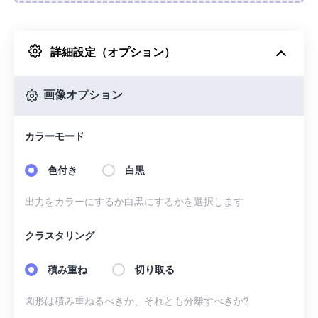
Dropboxから
詳細設定（オプション）
Googleドライブから
画像オプション
OneDriveから
カラーモード
URLから
色付き
白黒
出力をカラーにするか白黒にするかを選択します
クラスタリング
積み重ね
切り取る
図形は積み重ねるべきか、それとも分離すべきか?