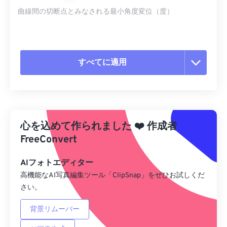
曲線間の切断点とみなされる最小角度変位（度）
すべてに適用
すべてのオプションをリセット
プリセットから適用
心を込めて作られました
❤️
作成者
プリセットとして保存
FreeConvert
AIフォトエディター
高機能なAI写真編集ツール「ClipSnap」をぜひお試しくだ
さい。
背景リムーバー