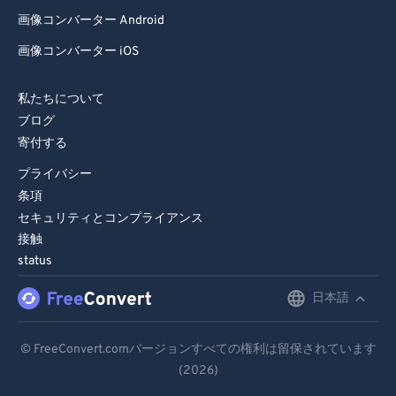
画像コンバーター Android
画像コンバーター iOS
私たちについて
ブログ
寄付する
プライバシー
条項
セキュリティとコンプライアンス
接触
status
日本語
English
Deutsch
© FreeConvert.comバージョンすべての権利は留保されています
(2026)
Español