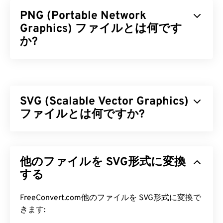
PNG (Portable Network
Graphics) ファイルとは何です
か?
ポータブルネットワークグラフィックス（PNG）
は、画像を圧縮して持ち運びやすくする
ラスターベ
ースの
ファイル形式です。PNG画像は
RGB
または
SVG (Scalable Vector Graphics)
RGBA
カラーに対応し、透過性もサポートしている
ため、アイコンやグラフィックデザインに最適で
ファイルとは何ですか?
す。PNGは、より透過性の高いアニメーションもサ
ポートしています（
GIFからAPNGへの変換を
お試
Scalable Vector Graphics（SVG）は、解像度に依存
しください）。PNGを使用するメリットは、
ロスレ
しないオープンスタンダードのファイル形式です。
ス圧縮
他のファイルを SVG形式に変換
を採用した
オープンフォーマット
であること
Extensible Markup Language（
XML
）をベースと
です。
し、
する
ベクターグラフィック
を使用し、リミテッドア
ニメーションをサポートしています。SVGファイル
PNG ファイルを開くにはどうすれ
を使用する主な利点は、その名の通り、そのスケー
FreeConvert.com他のファイルを SVG形式に変換で
ばいいですか?
ラビリティです。このファイル形式は、画質を損な
きます:
うことなくサイズを変更できます。さらに、SVGは