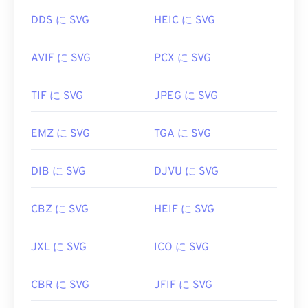
初回リリース:
1996年10月1日
イル以外のファイル形式への変換には、
SVGから
DDS に SVG
HEIC に SVG
役立つリンク:
GIFへの
変換ツールまたは
SVGからPDFへの
変換ツ
PNGに関するLifeWireの記事
ールをご利用ください。SVGからJPGへの変換な
AVIF に SVG
PCX に SVG
ど、ベクターファイルへの変換には、
SVGからJPG
PNGに関するWiki記事
への変換ツール
または
SVGからPNGへの
変換ツール
関連するPNGツール:
をご利用ください。
TIF に SVG
JPEG に SVG
カラーピッカー
を使用して画像から色を選択します
EMZ に SVG
TGA に SVG
開発者:
World Wide Web Consortium (W3C)
初回リリース:
2001年9月4日
DIB に SVG
DJVU に SVG
役立つリンク:
CBZ に SVG
HEIF に SVG
https://www.lifewire.com/svg-file-4120603
https://en.wikipedia.org/wiki/スケーラブルベクタ
JXL に SVG
ICO に SVG
ーグラフィックス
CBR に SVG
JFIF に SVG