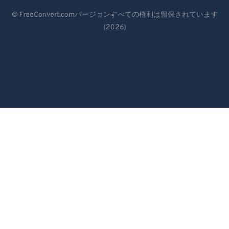
Deutsch
© FreeConvert.comバージョンすべての権利は留保されています
(2026)
Español
Français
Português
Italiano
Dutch
日本語
简体中文
繁體中文
한국어
Svenska