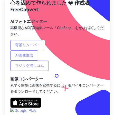
心を込めて作られました
❤️
作成者
Googleドライブから
FreeConvert
AIフォトエディター
OneDriveから
高機能なAI写真編集ツール「ClipSnap」をぜひお試しくだ
さい。
URLから
背景リムーバー
AI画像生成
マジック消しゴム
画像コンバーター
素早く簡単に画像を変換するには、モバイルコンバーター
をダウンロードしてください。