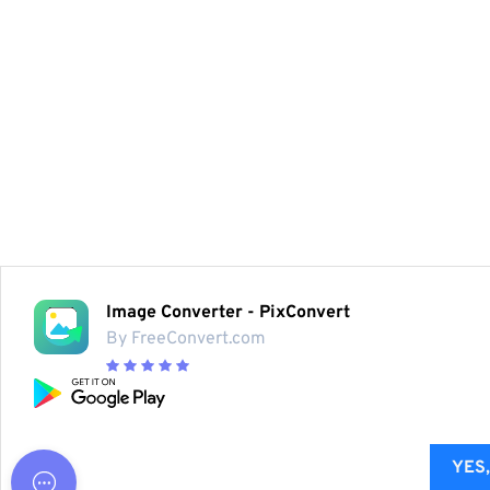
Image Converter - PixConvert
By FreeConvert.com
YES,