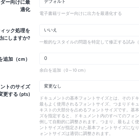
デフォルト
ーダー向けに最
適化
電子書籍リーダー向けに出力を最適化する
いいえ
ティック処理を
効にしますか?
一般的なスタイルの問題を特定して修正する試み
を追加（cm）
余白を追加（0～10 cm）
変更なし
ォントのサイズ
更する (pts)
ドキュメントの基本フォントサイズとは、そのド
最もよく使用されるフォントサイズ、つまりドキ
キストの大部分を占めるフォントサイズです。基
ズを指定すると、ドキュメント内のすべてのフォ
例して自動的に調整されます。つまり、最もよく
ントサイズが指定された基本フォントサイズにな
ォントサイズは適切に調整されます。