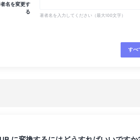
著者名を変更す
る
著者名を入力してください（最大100文字）
すべ
すべてのオプシ
プリセットから
プリセットとし