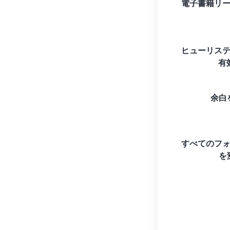
電子書籍リ
ヒューリス
有
余白
すべてのフ
を変