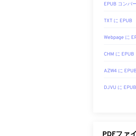
EPUB コンバ
す。Adobe
ー
です。使い
い機能がたく
TXT に EPUB
ChromeやF
Webpage に E
す。アドオンや
た際に自動的に
欲しい場合は
CHM に EPUB
開発者:
ISO
AZW4 に EPU
初回リリース:
役立つリンク:
DJVU に EPU
https://en.wik
https://acroba
PDFファ