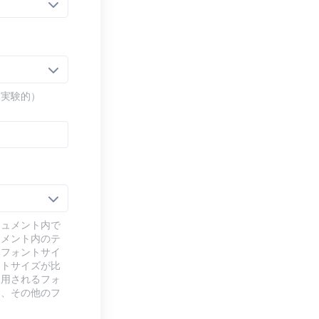
（実験的）
キュメント内で
ュメント内のテ
本フォントサイ
ントサイズが比
使用されるフォ
り、その他のフ