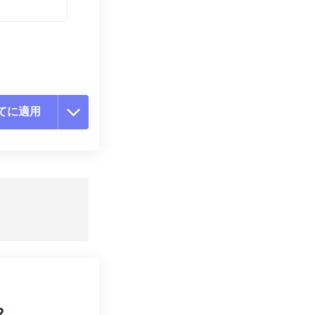
てに適用
ョンをリセット
適用
て保存