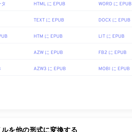
ータ
HTML に EPUB
WORD に EPUB
はPDF標準を開発し、そのプログラムは間違いなく最も
人気のある
勝手は全く問題ありませんが、個人的には、必要のない、ある
さん含まれていて、やや肥大化したプログラムだと感じていま
TEXT に EPUB
DOCX に EPUB
irefoxなど、ほとんどのウェブブラウザはPDFファイル自体を開
PUB
HTM に EPUB
LIT に EPUB
拡張機能が必要かどうかは別として、オンライン上のPDFリ
PDFファイルが開くようにしておくと非常に便利です。もう
、
SumatraPDF
か
MuPDFを
強くお勧めします。どちらも無料で
AZW に EPUB
FB2 に EPUB
B
AZW3 に EPUB
MOBI に EPUB
1993年6月15日
B
ipedia.org/wiki/Portable_Document_Format
t.adobe.com/us/en/why-adobe/about-adobe-pdf.html
イルを他の形式に変換する