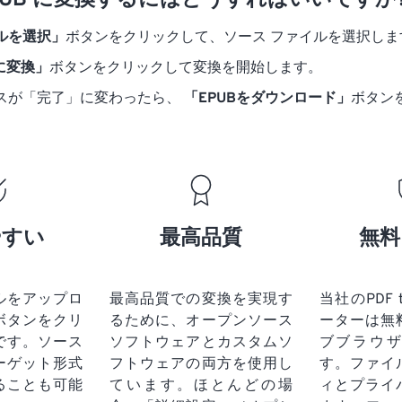
 EPUB に変換するにはどうすればいいですか
ルを選択」
ボタンをクリックして、ソース ファイルを選択しま
 に変換」
ボタンをクリックして変換を開始します。
スが「完了」に変わったら、
「EPUBをダウンロード」
ボタン
やすい
最高品質
無料
ルをアップロ
最高品質での変換を実現す
当社のPDF 
ボタンをクリ
るために、オープンソース
ーターは無
です。
ソース
ソフトウェアとカスタムソ
ブブラウ
ーゲット形式
フトウェアの両方を使用し
す。ファイ
ることも可能
ています。ほとんどの場
ィとプライ