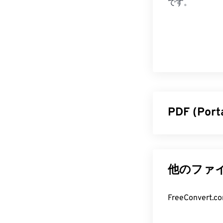
です。
PDF (Po
PDF（Porta
えた汎用的な
PDFが広く普
他のファイ
のデバイスや
PDF フ
FreeConve
PDFファイル