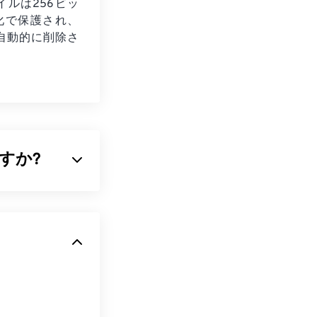
イルは256ビッ
号化で保護され、
自動的に削除さ
ですか?
像の両方の特性を備
式の一つです。
Fファイルは、ど
をすぐに使いま