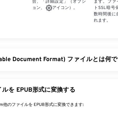
合、「詳細設定」（オプシ
ます。ファ
トSSL暗
ョン、
アイコン）。
数時間後に
れます。
rtable Document Format) ファイルとは何
ble Document Format）は、テキスト文書とグラフィック画
ファイル形式であり、今日最も広く使用されているファイル形
及している理由は、元の文書の書式を維持できることです。PD
ルを EPUB形式に変換する
オペレーティングシステムでも常に同じ外観を保ちます。
ァイルを開くにはどうすればいいですか?
rt.com他のファイルを EPUB形式に変換できます:
を開く必要がある場合、ほとんどの人は
Adobe Acrobat Reader