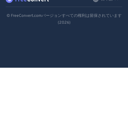
Deutsch
© FreeConvert.comバージョンすべての権利は留保されています
(2026)
Español
Français
Português
Italiano
Dutch
日本語
简体中文
繁體中文
한국어