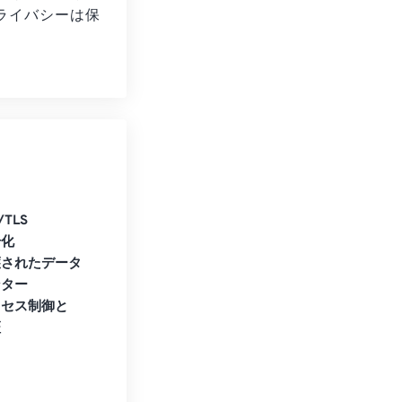
ライバシーは保
。
/TLS
号化
護されたデータ
ンター
クセス制御と
証