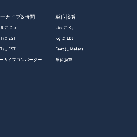
ーカイブ&時間
単位換算
R に Zip
Lbs に Kg
T に EST
Kg に Lbs
T に EST
Feet に Meters
ーカイブコンバーター
単位換算