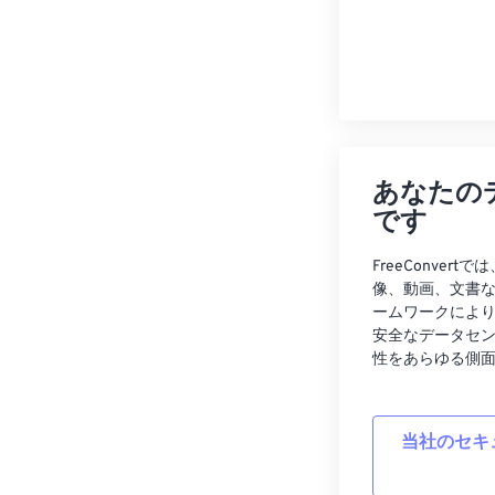
あなたの
です
FreeConve
像、動画、文書
ームワークによ
安全なデータセ
性をあらゆる側
当社のセキ