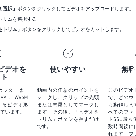
を選択」
ボタンをクリックしてビデオをアップロードします。
トリムを選択する
をトリム」
ボタンをクリックしてビデオをカットします。
ビデオを
使いやすい
無料
ット
カッターは、
動画内の任意のポイントを
このビデオ
AVI、WebM
シークし、クリップの先頭
で、どのウ
超えるビデオ形
または末尾としてマークし
も動作しま
しています。
ます。その後、「ビデオを
べてのファ
トリム」ボタンを押すだけ
トSSL暗
です。
数時間後に
れます。フ