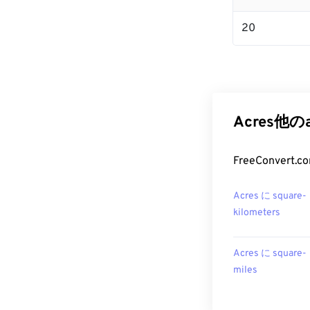
20
Acres他
FreeConve
Acres に square-
kilometers
Acres に square-
miles