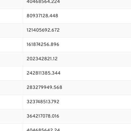
40468564.224
80937128.448
121405692.672
161874256.896
202342821.12
242811385.344
283279949.568
323748513.792
364217078.016
404685642.24