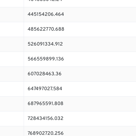
445154206.464
485622770.688
526091334.912
566559899.136
607028463.36
647497027.584
687965591.808
728434156.032
768902720.256