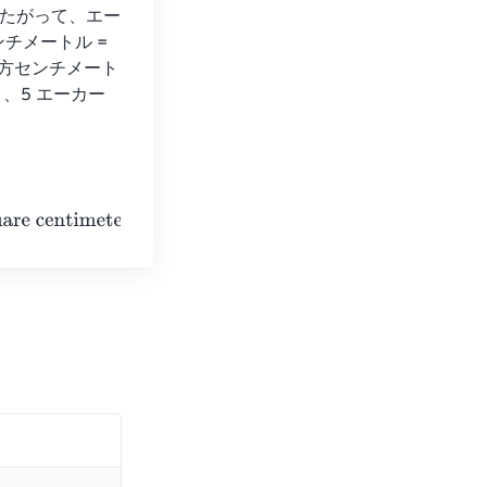
ル したがって、エー
メートル = 
。 平方センチメート
つまり、5 エーカー
imeters