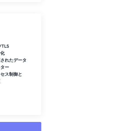
/TLS
号化
護されたデータ
ンター
クセス制御と
証