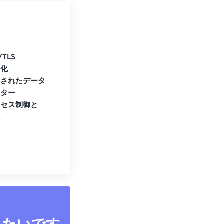
/TLS
号化
護されたデータ
ンター
クセス制御と
証