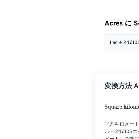
Acres に S
1 ac ÷ 247.
変換方法 Acr
Square kilomet
平方キロメート
ル = 247