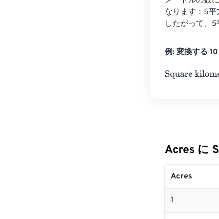
メートルの数に
なります：5平方
したがって、5
例: 変換する 10 A
Square kilomet
Acres に 
Acres
1