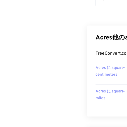
Acres他
FreeConve
Acres に square-
centimeters
Acres に square-
miles