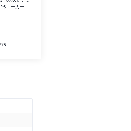
換は次のように
.525エーカー。