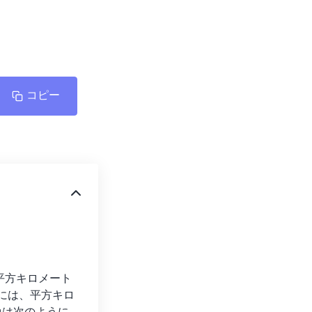
コピー
平方キロメート
るには、平方キロ