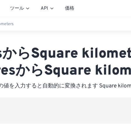
ツール
API
価格
ometers
sからSquare kilome
esからSquare kilom
値を入力すると自動的に変換されます Square kilome