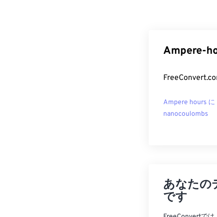
Ampere-
FreeConver
Ampere hours に
nanocoulombs
あなたの
です
FreeConve