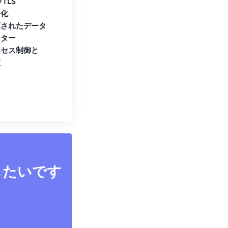
/TLS
号化
護されたデータ
ンター
クセス制御と
証
したいです