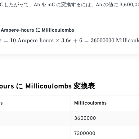
0 mC したがって、Ah を mC に変換するには、Ah の値に 3,600,
mpere-hours に Millicoulombs
10 Ampere-hours
×
3.6
e
+
6
=
36000000
Millicoulombs
ours に Millicoulombs 変換表
s
Millicoulombs
3600000
7200000