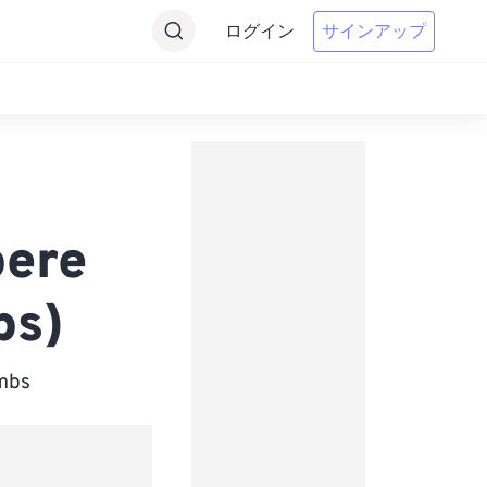
ログイン
サインアップ
ere
bs)
bs