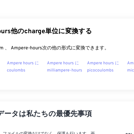
hours他のcharge単位に変換する
t.com 、 Ampere-hours次の他の形式に変換できます。
Ampere hours に
Ampere hours に
Ampere hours に
Amp
coulombs
milliampere-hours
picocoulombs
mic
データは私たちの最優先事項
rtでは、ファイルの変換だけでなく、保護も行います。画