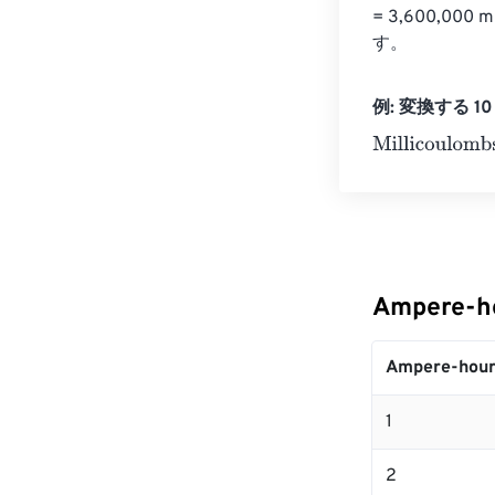
= 3,600,00
す。
例: 変換する 10 A
Millicoulombs
=
Ampere-h
Ampere-hour
1
2