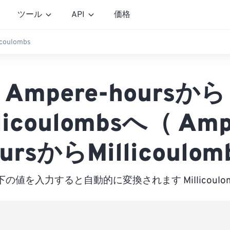
ツール
API
価格
icoulombs
Ampere-hoursから
llicoulombsへ（ Amp
ursからMillicoulom
下の値を入力すると自動的に変換されます Millicoulom