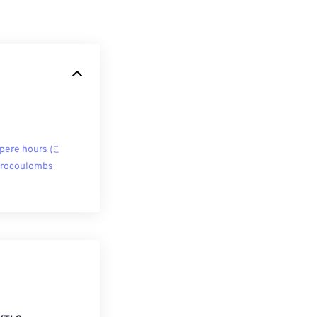
ere hours に
rocoulombs