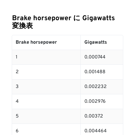
Brake horsepower に Gigawatts
変換表
Brake horsepower
Gigawatts
1
0.000744
2
0.001488
3
0.002232
4
0.002976
5
0.00372
6
0.004464