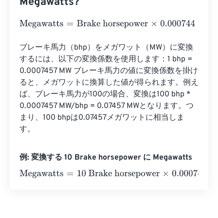
Megawatts?
Megawatts
=
Brake horsepower
×
0.000744
ブレーキ馬力（bhp）をメガワット（MW）に変換
するには、以下の変換係数を使用します：1 bhp = 
0.0007457 MW ブレーキ馬力の値に変換係数を掛け
ると、メガワットに換算した値が得られます。例え
ば、ブレーキ馬力が100の場合、変換は100 bhp * 
0.0007457 MW/bhp = 0.07457 MWとなります。つ
まり、100 bhpは0.07457メガワットに相当しま
す。
例: 変換する 10 Brake horsepower に Megawatts
Megawatts
=
10 Brake horsepower
×
0.000744
=
0.00744
M