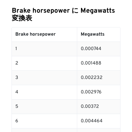
Brake horsepower に Megawatts
変換表
Brake horsepower
Megawatts
1
0.000744
2
0.001488
3
0.002232
4
0.002976
5
0.00372
6
0.004464