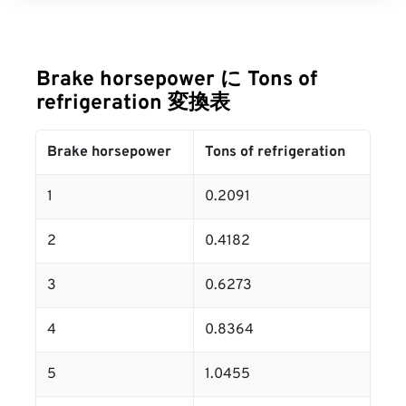
Brake horsepower に Tons of
refrigeration 変換表
Brake horsepower
Tons of refrigeration
1
0.2091
2
0.4182
3
0.6273
4
0.8364
5
1.0455