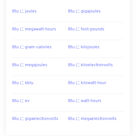
Btu に joules
Btu に gigajoules
Btu に megawatt-hours
Btu に foot-pounds
Btu に gram-calories
Btu に kilojoules
Btu に megajoules
Btu に kiloelectronvolts
Btu に kbtu
Btu に kilowatt-hour
Btu に ev
Btu に watt-hours
Btu に gigaelectronvolts
Btu に megaelectronvolts