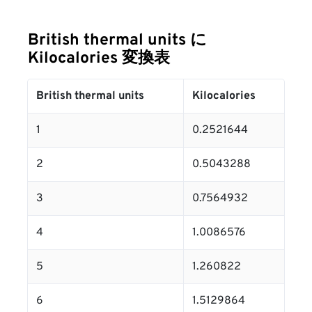
British thermal units に
Kilocalories 変換表
British thermal units
Kilocalories
1
0.2521644
2
0.5043288
3
0.7564932
4
1.0086576
5
1.260822
6
1.5129864