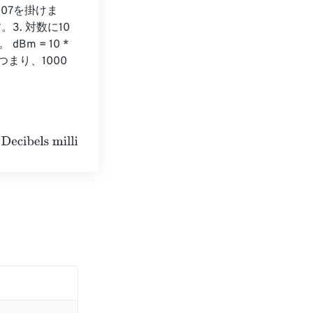
07107を掛けま
3. 対数に10
m = 10 * 
dBm つまり、1000 
iwatt