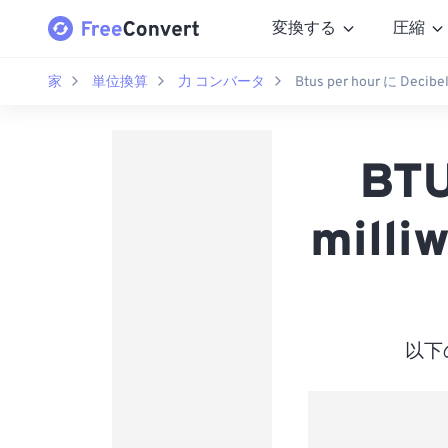
変換する
圧縮
家
単位換算
力 コンバータ
Btus per hour に Decibel
BTU
milli
以下の