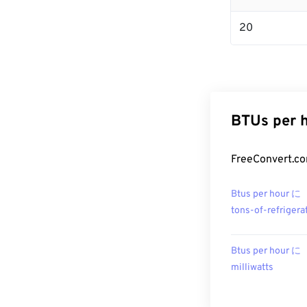
20
BTUs pe
FreeConver
Btus per hour に
tons-of-refrigera
Btus per hour に
milliwatts