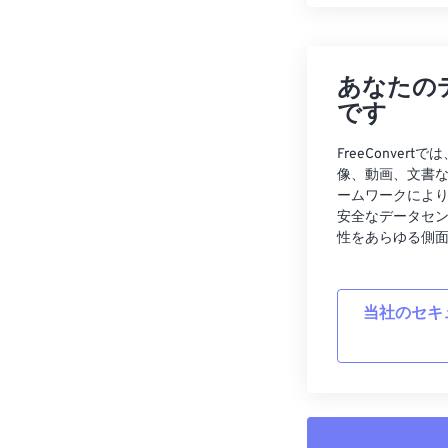
あなたの
です
FreeConve
像、動画、文書
ームワークによ
安全なデータセ
性をあらゆる側
当社のセキ