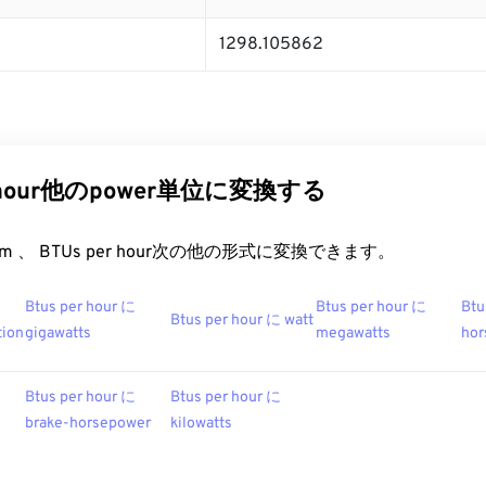
1298.105862
r hour他のpower単位に変換する
t.com 、 BTUs per hour次の他の形式に変換できます。
Btus per hour に
Btus per hour に
Btu
Btus per hour に watt
tion
gigawatts
megawatts
hor
Btus per hour に
Btus per hour に
brake-horsepower
kilowatts