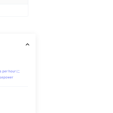
s per hour に
sepower