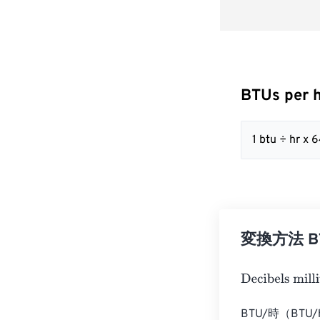
BTUs per h
1 btu ÷ hr 
変換方法 BTUs
Decibels milliw
BTU/時（B