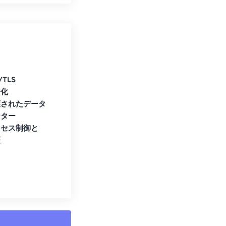
/TLS
号化
護されたデータ
ンター
クセス制御と
証