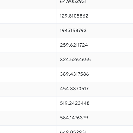
64.9052931
129.8105862
194.7158793
259.6211724
324.5264655
389.4317586
454.3370517
519.2423448
584.1476379
649.052931