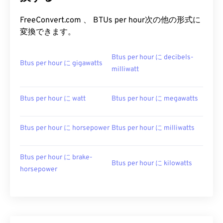
FreeConvert.com 、 BTUs per hour次の他の形式に
変換できます。
Btus per hour に decibels-
Btus per hour に gigawatts
milliwatt
Btus per hour に watt
Btus per hour に megawatts
Btus per hour に horsepower
Btus per hour に milliwatts
Btus per hour に brake-
Btus per hour に kilowatts
horsepower