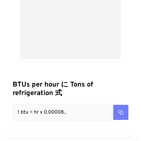
BTUs per hour に Tons of
refrigeration 式
1 btu ÷ hr x 0.00008..