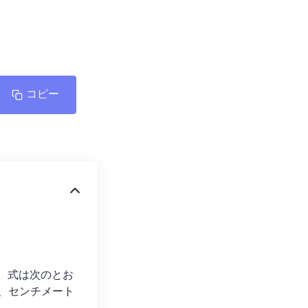
コピー
。式は次のとお
合、センチメート