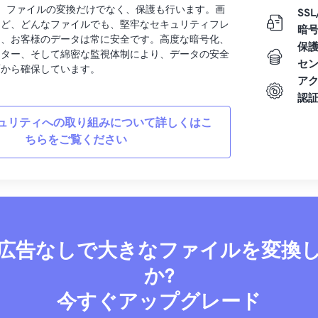
rtでは、ファイルの変換だけでなく、保護も行います。画
SSL
など、どんなファイルでも、堅牢なセキュリティフレ
暗
り、お客様のデータは常に安全です。高度な暗号化、
保
ンター、そして綿密な監視体制により、データの安全
セ
面から確保しています。
ア
認
ュリティへの取り組みについて詳しくはこ
ちらをご覧ください
広告なしで大きなファイルを変換
か?
今すぐアップグレード