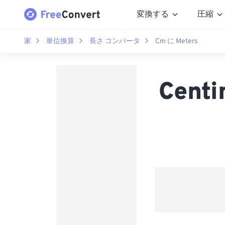
変換する
圧縮
家
単位換算
長さ コンバータ
Cm に Meters
Cent