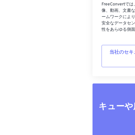
FreeConve
像、動画、文書
ームワークによ
安全なデータセ
性をあらゆる側
当社のセキ
キューや