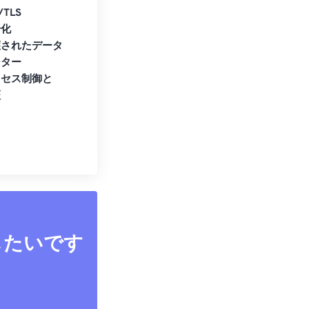
/TLS
号化
護されたデータ
ンター
クセス制御と
証
したいです