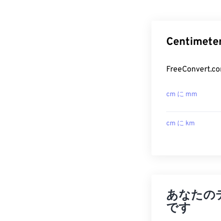
Centime
FreeConver
cm に mm
cm に km
あなたの
です