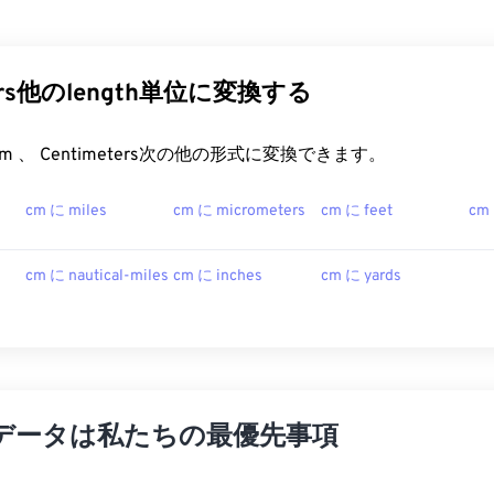
ters他のlength単位に変換する
t.com 、 Centimeters次の他の形式に変換できます。
cm に miles
cm に micrometers
cm に feet
cm
cm に nautical-miles
cm に inches
cm に yards
データは私たちの最優先事項