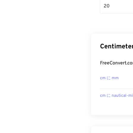
20
Centime
FreeConver
cm に mm
cm に nautical-mi