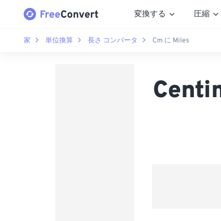
変換する
圧縮
家
単位換算
長さ コンバータ
Cm に Miles
Cent