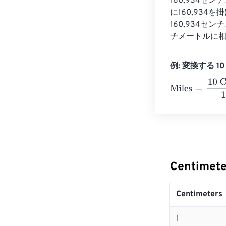
160,934
に160,93
160,934セン
チメートルに
例: 変換する 10 C
Miles
=
10 Centi
Centimet
Centimeters
1