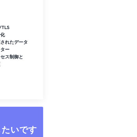
/TLS
号化
護されたデータ
ンター
クセス制御と
証
したいです