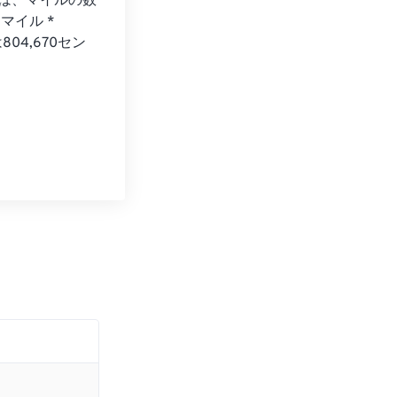
には、マイルの数
イル * 
04,670セン