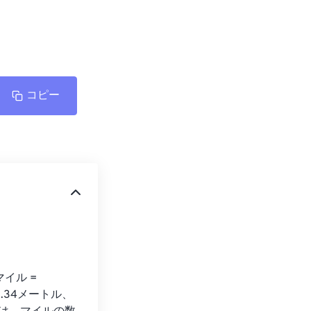
コピー
ル = 
9.34メートル、