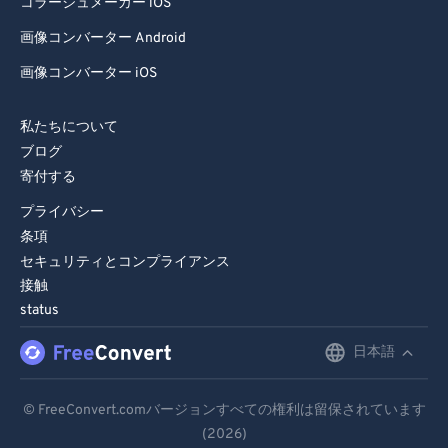
コラージュメーカー iOS
画像コンバーター Android
画像コンバーター iOS
私たちについて
ブログ
寄付する
プライバシー
条項
セキュリティとコンプライアンス
接触
status
日本語
English
Deutsch
© FreeConvert.comバージョンすべての権利は留保されています
(2026)
Español