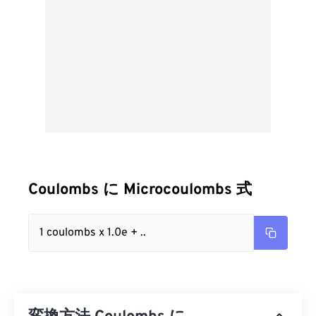
Coulombs に Microcoulombs 式
1 coulombs x 1.0e + ..