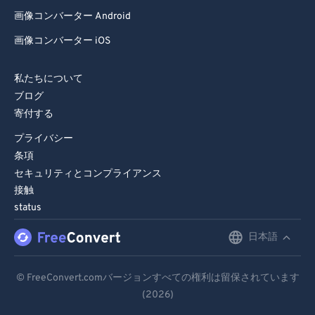
画像コンバーター Android
画像コンバーター iOS
私たちについて
ブログ
寄付する
プライバシー
条項
セキュリティとコンプライアンス
接触
status
日本語
English
Deutsch
© FreeConvert.comバージョンすべての権利は留保されています
(2026)
Español