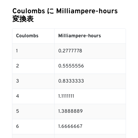
Coulombs に Milliampere-hours
変換表
Coulombs
Milliampere-hours
1
0.2777778
2
0.5555556
3
0.8333333
4
1.1111111
5
1.3888889
6
1.6666667