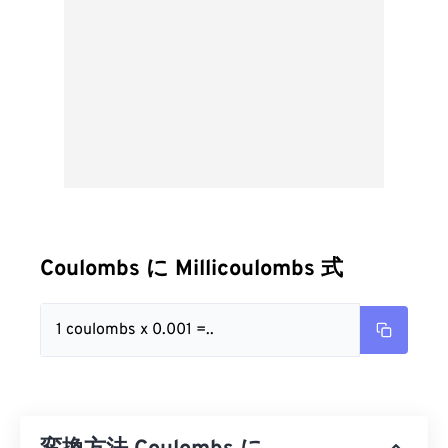
Coulombs に Millicoulombs 式
1 coulombs x 0.001 =..