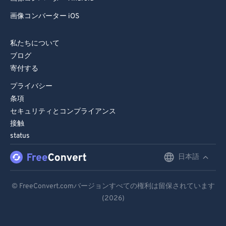
画像コンバーター iOS
私たちについて
ブログ
寄付する
プライバシー
条項
セキュリティとコンプライアンス
接触
status
日本語
English
Deutsch
© FreeConvert.comバージョンすべての権利は留保されています
(2026)
Español
Français