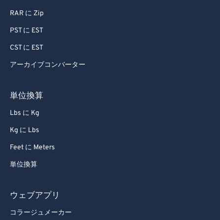
RAR に Zip
PST に EST
CST に EST
アーカイブコンバーター
単位換算
Lbs に Kg
Kg に Lbs
Feet に Meters
単位換算
ウェブアプリ
コラージュメーカー