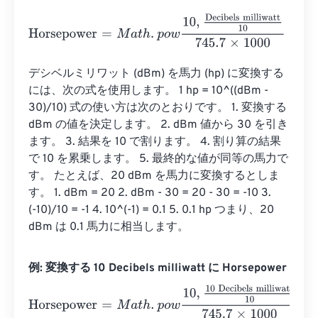
Horsepower
=
M
a
t
h
.
p
o
w
10
,
Decibels milliwatt
10
745.7
×
100
デシベルミリワット (dBm) を馬力 (hp) に変換する
には、次の式を使用します。 1 hp = 10^((dBm - 
30)/10) 式の使い方は次のとおりです。 1. 変換する 
dBm の値を決定します。 2. dBm 値から 30 を引き
ます。 3. 結果を 10 で割ります。 4. 割り算の結果
で 10 を累乗します。 5. 最終的な値が同等の馬力で
す。 たとえば、20 dBm を馬力に変換するとしま
す。 1. dBm = 20 2. dBm - 30 = 20 - 30 = -10 3. 
(-10)/10 = -1 4. 10^(-1) = 0.1 5. 0.1 hp つまり、20 
dBm は 0.1 馬力に相当します。
例: 変換する 10 Decibels milliwatt に Horsepower
Horsepower
=
M
a
t
h
.
p
o
w
10
,
10 Decibels milliwatt
10
745.7
×
1