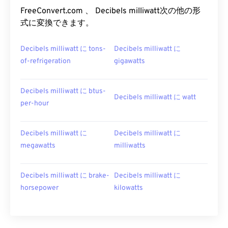
FreeConvert.com 、 Decibels milliwatt次の他の形
式に変換できます。
Decibels milliwatt に tons-
Decibels milliwatt に
of-refrigeration
gigawatts
Decibels milliwatt に btus-
Decibels milliwatt に watt
per-hour
Decibels milliwatt に
Decibels milliwatt に
megawatts
milliwatts
Decibels milliwatt に brake-
Decibels milliwatt に
horsepower
kilowatts