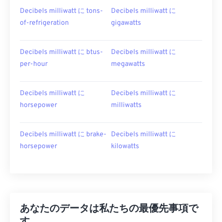
Decibels milliwatt に tons-
Decibels milliwatt に
of-refrigeration
gigawatts
Decibels milliwatt に btus-
Decibels milliwatt に
per-hour
megawatts
Decibels milliwatt に
Decibels milliwatt に
horsepower
milliwatts
Decibels milliwatt に brake-
Decibels milliwatt に
horsepower
kilowatts
あなたのデータは私たちの最優先事項で