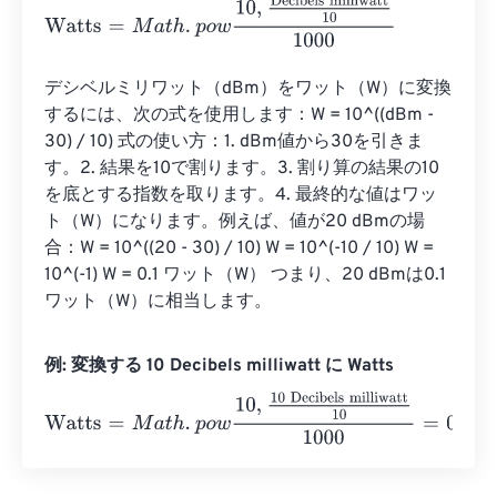
Watts
=
M
a
t
h
.
p
o
w
10
,
Decibels milliwatt
10
1000
デシベルミリワット（dBm）をワット（W）に変換
するには、次の式を使用します：W = 10^((dBm - 
30) / 10) 式の使い方：1. dBm値から30を引きま
す。2. 結果を10で割ります。3. 割り算の結果の10
を底とする指数を取ります。4. 最終的な値はワッ
ト（W）になります。例えば、値が20 dBmの場
合：W = 10^((20 - 30) / 10) W = 10^(-10 / 10) W = 
10^(-1) W = 0.1 ワット（W） つまり、20 dBmは0.1 
ワット（W）に相当します。
例: 変換する 10 Decibels milliwatt に Watts
Watts
=
M
a
t
h
.
p
o
w
10
,
10 Decibels milliwatt
10
1000
=
0.01
Wat