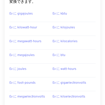
変換できます。
Ev に gigajoules
Ev に kbtu
Ev に kilowatt-hour
Ev に kilojoules
Ev に megawatt-hours
Ev に kilocalories
Ev に megajoules
Ev に btu
Ev に joules
Ev に watt-hours
Ev に foot-pounds
Ev に gigaelectronvolts
Ev に megaelectronvolts
Ev に kiloelectronvolts