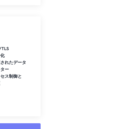
/TLS
号化
護されたデータ
ンター
クセス制御と
証