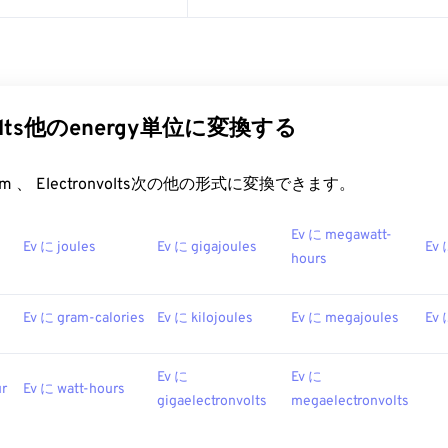
nvolts他のenergy単位に変換する
t.com 、 Electronvolts次の他の形式に変換できます。
Ev に megawatt-
Ev に joules
Ev に gigajoules
Ev 
hours
s
Ev に gram-calories
Ev に kilojoules
Ev に megajoules
Ev 
Ev に
Ev に
ur
Ev に watt-hours
gigaelectronvolts
megaelectronvolts