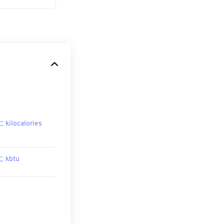
に kilocalories
に kbtu