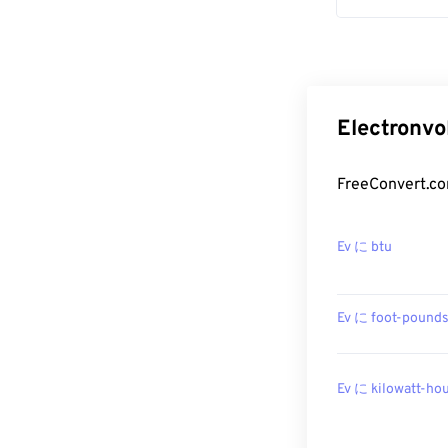
Electro
FreeConver
Ev に btu
Ev に foot-pound
Ev に kilowatt-ho