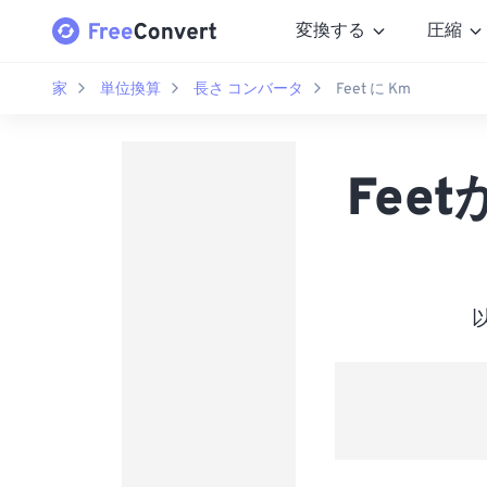
変換する
圧縮
家
単位換算
長さ コンバータ
Feet に Km
Feet