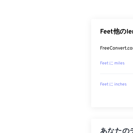
Feet他の
FreeConve
Feet に miles
Feet に inches
あなたの