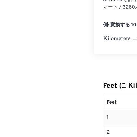
3280.84
ィート / 3280
例: 変換する 10 F
Kilometers
=
10
Feet に K
Feet
1
2