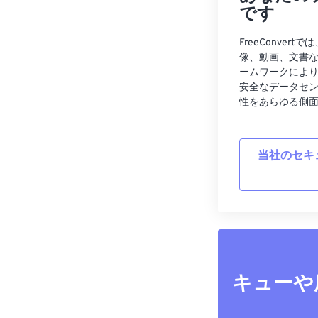
です
FreeConve
像、動画、文書
ームワークによ
安全なデータセ
性をあらゆる側
当社のセキ
キューや