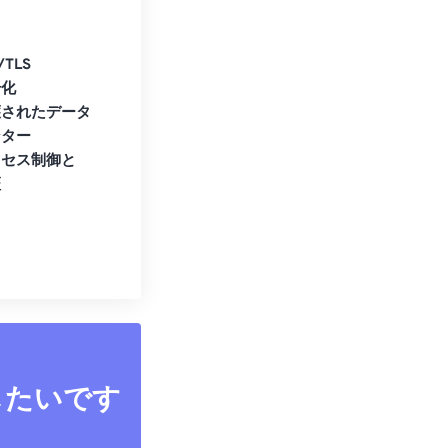
/TLS
号化
護されたデータ
ンター
クセス制御と
証
したいです