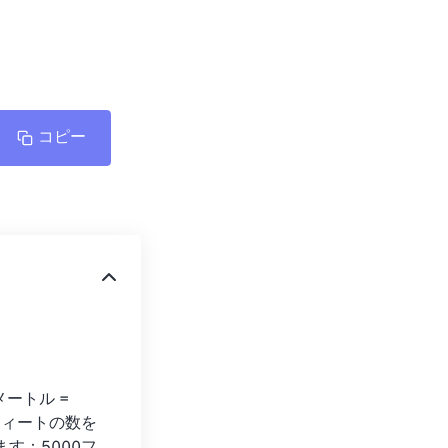
コピー
トル = 
フィートの数を