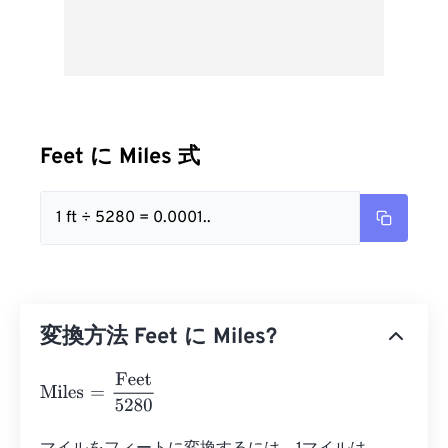
Feet に Miles 式
1 ft ÷ 5280 = 0.0001..
変換方法 Feet に Miles?
Miles
=
Feet
5280