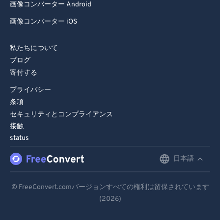
画像コンバーター Android
画像コンバーター iOS
私たちについて
ブログ
寄付する
プライバシー
条項
セキュリティとコンプライアンス
接触
status
日本語
English
Deutsch
© FreeConvert.comバージョンすべての権利は留保されています
(2026)
Español